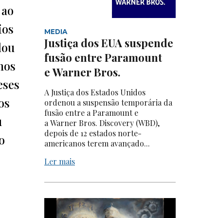
 ao
ios
MEDIA
Justiça dos EUA suspende
lou
fusão entre Paramount
mos
e Warner Bros.
eses
A Justiça dos Estados Unidos
os
ordenou a suspensão temporária da
fusão entre a Paramount e
u
a Warner Bros. Discovery (WBD),
depois de 12 estados norte-
o
americanos terem avançado...
Ler mais