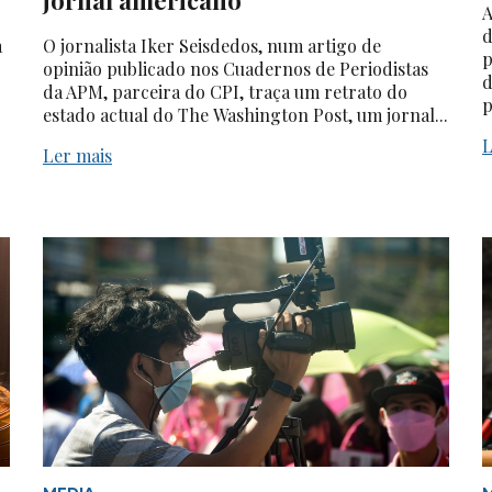
A
d
a
O jornalista Iker Seisdedos, num artigo de
p
opinião publicado nos Cuadernos de Periodistas
d
da APM, parceira do CPI, traça um retrato do
p
estado actual do The Washington Post, um jornal...
L
Ler mais