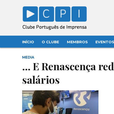
INÍCIO
O CLUBE
MEMBROS
EVENTO
MEDIA
… E Renascença re
salários