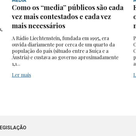
MEDIA
Como os “media” públicos são cada
vez mais contestados e cada vez
mais necessários
a,
A Rádio Liechtenstein, fundada em 1995, era
P
ouvida diariamente por cerca de um quarto da
O
população do país (situado entre a Suíça e a
C
Áustria) e custava ao governo aproximadamente
p
1,1...
a
Ler mais
L
EGISLAÇÃO