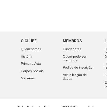
O CLUBE
MEMBROS
L
Quem somos
Fundadores
C
P
História
Quem pode ser
J
membro?
Primeira Acta
C
Pedido de inscrição
D
Corpos Sociais
Actualização de
L
Mecenas
dados
E
J