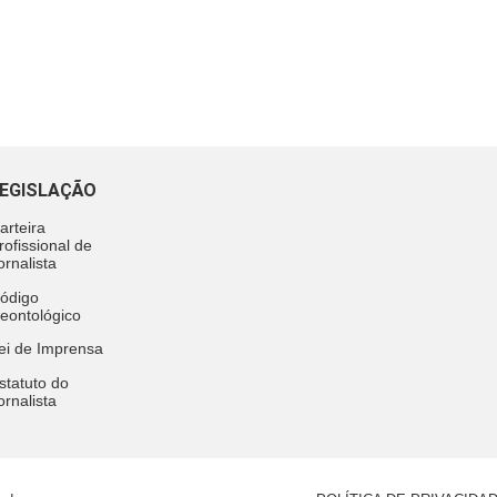
EGISLAÇÃO
arteira
rofissional de
ornalista
ódigo
eontológico
ei de Imprensa
statuto do
ornalista