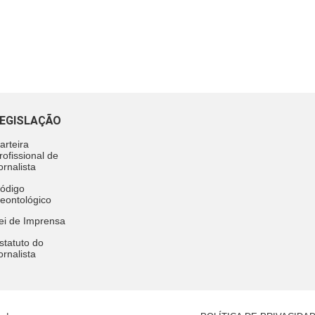
EGISLAÇÃO
arteira
rofissional de
ornalista
ódigo
eontológico
ei de Imprensa
statuto do
ornalista