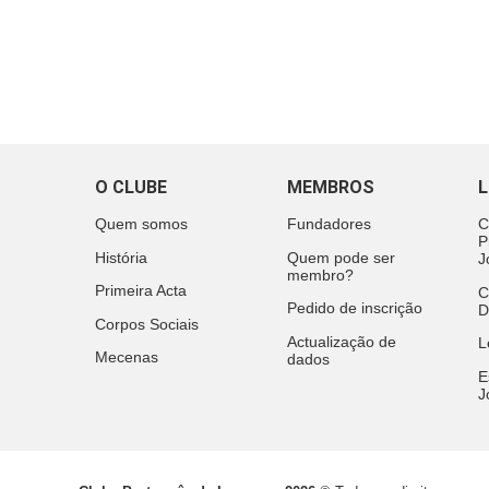
O CLUBE
MEMBROS
L
Quem somos
Fundadores
C
P
História
Quem pode ser
J
membro?
Primeira Acta
C
Pedido de inscrição
D
Corpos Sociais
Actualização de
L
Mecenas
dados
E
J