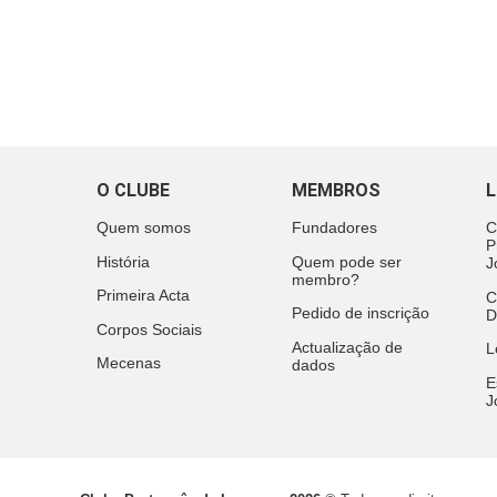
O CLUBE
MEMBROS
L
Quem somos
Fundadores
C
P
História
Quem pode ser
J
membro?
Primeira Acta
C
Pedido de inscrição
D
Corpos Sociais
Actualização de
L
Mecenas
dados
E
J