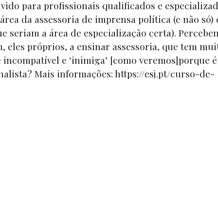
ido para profissionais qualificados e especializa
rea da assessoria de imprensa política (e não só) 
ue seriam a área de especialização certa). Percebe
, eles próprios, a ensinar assessoria, que tem mui
e incompatível e ‘inimiga’ [como veremos]porque é
lista? Mais informações: https://esj.pt/curso-de-