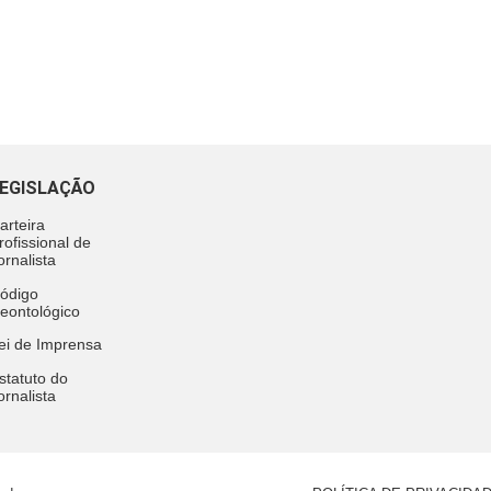
EGISLAÇÃO
arteira
rofissional de
ornalista
ódigo
eontológico
ei de Imprensa
statuto do
ornalista