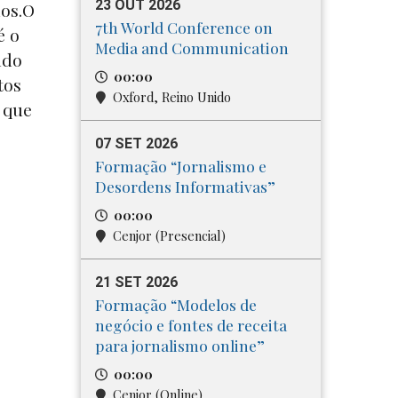
23 OUT 2026
dos.O
7th World Conference on
é o
Media and Communication
ndo
00:00
tos
Oxford, Reino Unido
 que
07 SET 2026
Formação “Jornalismo e
Desordens Informativas”
00:00
Cenjor (Presencial)
21 SET 2026
Formação “Modelos de
negócio e fontes de receita
para jornalismo online”
00:00
Cenjor (Online)