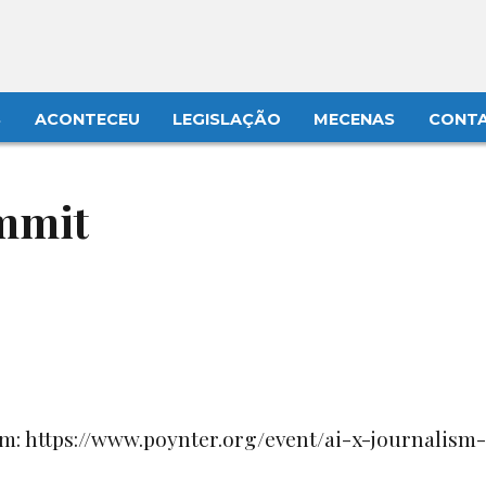
S
ACONTECEU
LEGISLAÇÃO
MECENAS
CONT
ummit
em: https://www.poynter.org/event/ai-x-journalism-