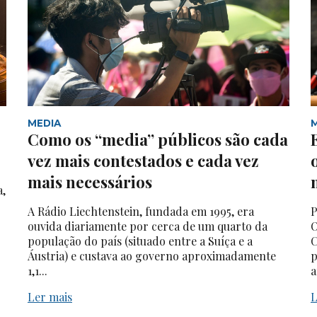
MEDIA
Como os “media” públicos são cada
vez mais contestados e cada vez
mais necessários
a,
A Rádio Liechtenstein, fundada em 1995, era
P
ouvida diariamente por cerca de um quarto da
O
população do país (situado entre a Suíça e a
C
Áustria) e custava ao governo aproximadamente
p
1,1...
a
Ler mais
L