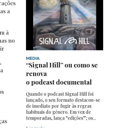
rações
as a
am à
mas no
ir
MEDIA
,
“Signal Hill” ou como se
 a
renova
o podcast documental
os
Quando o podcast Signal Hill foi
lançado, o seu formato destacou-se
de imediato por fugir às regras
habituais do género. Em vez de
temporadas, lança “edições”; os...
ças