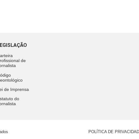
EGISLAÇÃO
arteira
rofissional de
ornalista
ódigo
eontológico
ei de Imprensa
statuto do
ornalista
vados
POLÍTICA DE PRIVACIDA