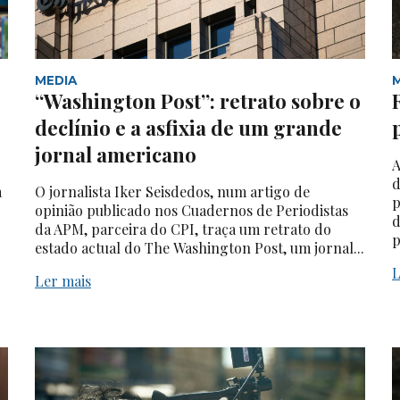
MEDIA
“Washington Post”: retrato sobre o
declínio e a asfixia de um grande
jornal americano
A
d
a
O jornalista Iker Seisdedos, num artigo de
p
opinião publicado nos Cuadernos de Periodistas
d
da APM, parceira do CPI, traça um retrato do
p
estado actual do The Washington Post, um jornal...
L
Ler mais