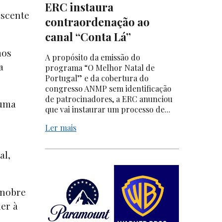
ERC instaura
escente
contraordenação ao
canal “Conta Lá”
mos
A propósito da emissão do
a
programa “O Melhor Natal de
Portugal” e da cobertura do
congresso ANMP sem identificação
de patrocinadores, a ERC anunciou
 uma
que vai instaurar um processo de...
Ler mais
al,
 nobre
er à