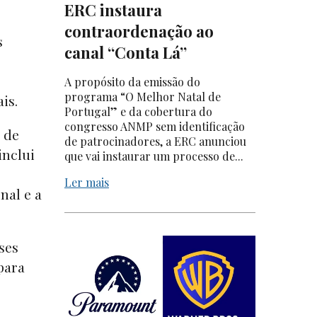
ERC instaura
contraordenação ao
s
canal “Conta Lá”
A propósito da emissão do
programa “O Melhor Natal de
ais.
Portugal” e da cobertura do
congresso ANMP sem identificação
a de
de patrocinadores, a ERC anunciou
inclui
que vai instaurar um processo de...
Ler mais
nal e a
ses
para