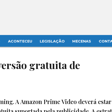
S
ACONTECEU
LEGISLAÇÃO
MECENAS
CONT
ersão gratuita de
aming. A Amazon Prime Video deverá esta
tuita suportada pela publicidade. A estra