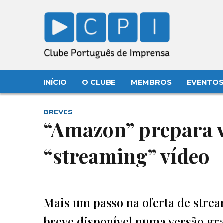
INÍCIO
O CLUBE
MEMBROS
EVENTO
BREVES
“Amazon” prepara v
“streaming” vídeo
Mais um passo na oferta de stre
breve disponível numa versão gra