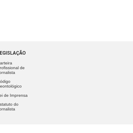
EGISLAÇÃO
arteira
rofissional de
ornalista
ódigo
eontológico
ei de Imprensa
statuto do
ornalista