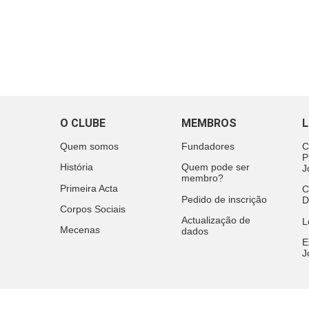
O CLUBE
MEMBROS
L
Quem somos
Fundadores
C
P
História
Quem pode ser
J
membro?
Primeira Acta
C
Pedido de inscrição
D
Corpos Sociais
Actualização de
L
Mecenas
dados
E
J