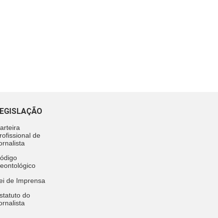
EGISLAÇÃO
arteira
rofissional de
ornalista
ódigo
eontológico
ei de Imprensa
statuto do
ornalista