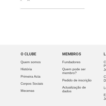
O CLUBE
MEMBROS
L
Quem somos
Fundadores
C
P
História
Quem pode ser
J
membro?
Primeira Acta
C
Pedido de inscrição
D
Corpos Sociais
Actualização de
L
Mecenas
dados
E
J