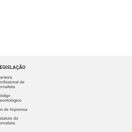
EGISLAÇÃO
arteira
rofissional de
ornalista
ódigo
eontológico
ei de Imprensa
statuto do
ornalista