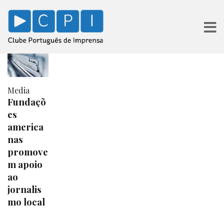
Media
Fundaçõ
es
america
nas
promove
m apoio
ao
jornalis
mo local