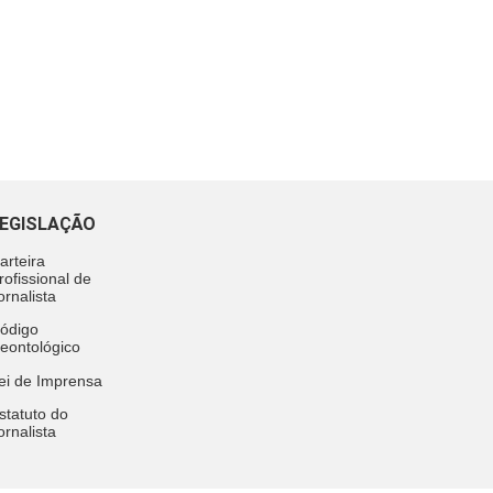
EGISLAÇÃO
arteira
rofissional de
ornalista
ódigo
eontológico
ei de Imprensa
statuto do
ornalista