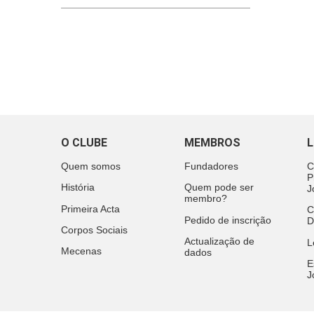
O CLUBE
MEMBROS
L
Quem somos
Fundadores
C
P
História
Quem pode ser
J
membro?
Primeira Acta
C
Pedido de inscrição
D
Corpos Sociais
Actualização de
L
Mecenas
dados
E
J