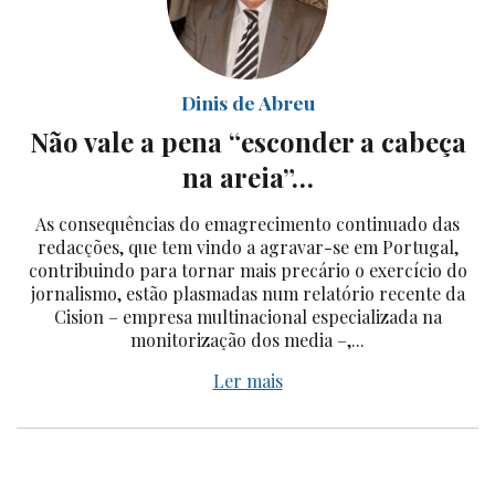
Dinis de Abreu
Não vale a pena “esconder a cabeça
na areia”…
As consequências do emagrecimento continuado das
redacções, que tem vindo a agravar-se em Portugal,
contribuindo para tornar mais precário o exercício do
jornalismo, estão plasmadas num relatório recente da
Cision – empresa multinacional especializada na
monitorização dos media –,...
Ler mais