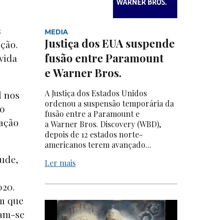
s
MEDIA
Justiça dos EUA suspende
ção.
fusão entre Paramount
vida
e Warner Bros.
A Justiça dos Estados Unidos
l nos
ordenou a suspensão temporária da
ão
fusão entre a Paramount e
ação
a Warner Bros. Discovery (WBD),
depois de 12 estados norte-
americanos terem avançado...
aude,
Ler mais
020.
am que
cam-se