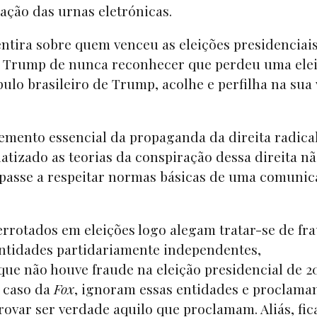
ção das urnas eletrónicas.
ntira sobre quem venceu as eleições presidenciai
e Trump de nunca reconhecer que perdeu uma elei
lo brasileiro de Trump, acolhe e perfilha na sua 
emento essencial da propaganda da direita radica
atizado as teorias da conspiração dessa direita n
passe a respeitar normas básicas de uma comunic
errotados em eleições logo alegam tratar-se de fr
entidades partidariamente independentes,
e não houve fraude na eleição presidencial de 2
 caso da
Fox
, ignoram essas entidades e proclam
provar ser verdade aquilo que proclamam. Aliás, fi