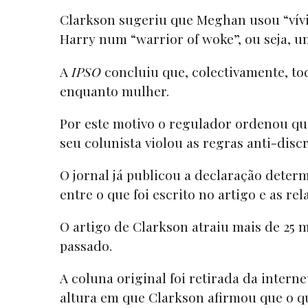
Clarkson sugeriu que Meghan usou “vívi
Harry num “warrior of woke”, ou seja, um 
A
IPSO
concluiu que, colectivamente, to
enquanto mulher.
Por este motivo o regulador ordenou q
seu colunista violou as regras anti-dis
O jornal já publicou a declaração determ
entre o que foi escrito no artigo e as re
O artigo de Clarkson atraiu mais de 25
passado.
A coluna original foi retirada da intern
altura em que Clarkson afirmou que o 