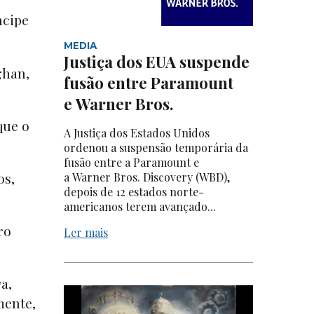
ncipe
MEDIA
Justiça dos EUA suspende
ghan,
fusão entre Paramount
e Warner Bros.
que o
A Justiça dos Estados Unidos
ordenou a suspensão temporária da
fusão entre a Paramount e
os,
a Warner Bros. Discovery (WBD),
depois de 12 estados norte-
americanos terem avançado...
ro
Ler mais
a,
mente,