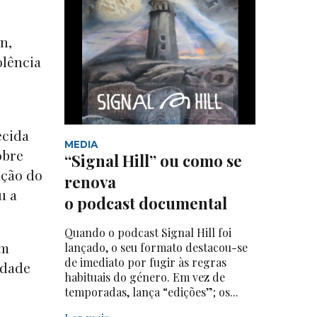
n,
olência
ecida
MEDIA
obre
“Signal Hill” ou como se
ação do
renova
u a
o podcast documental
Quando o podcast Signal Hill foi
em
lançado, o seu formato destacou-se
de imediato por fugir às regras
rdade
habituais do género. Em vez de
temporadas, lança “edições”; os...