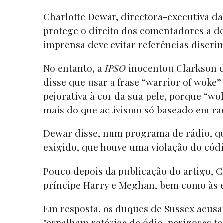
Charlotte Dewar, directora-executiva d
protege o direito dos comentadores a desa
imprensa deve evitar referências discri
No entanto, a
IPSO
inocentou Clarkson d
disse que usar a frase “warrior of woke
pejorativa à cor da sua pele, porque “wo
mais do que activismo só baseado em ra
Dewar disse, num programa de rádio, que
exigido, que houve uma violação do códi
Pouco depois da publicação do artigo, 
príncipe Harry e Meghan, bem como às e
Em resposta, os duques de Sussex acusa
"espalham retórica de ódio, perigosas te