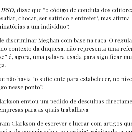
a
IPSO
, disse que “o código de conduta dos editore
fiar, chocar, ser satírico e entreter", mas afirma 
minatórias a um indivíduo”.
e discriminar Meghan com base na raça. O regul
” no contexto da duquesa, não representa uma refe
ke” é, agora, uma palavra usada para significar mu
ça.
 não havia “o suficiente para estabelecer, no níve
go nesse ponto”.
Clarkson enviou um pedido de desculpas directame
mpresas para as quais trabalhava.
ram Clarkson de escrever e lucrar com artigos qu
orias da conspiração e misoginia", rejeitando as s