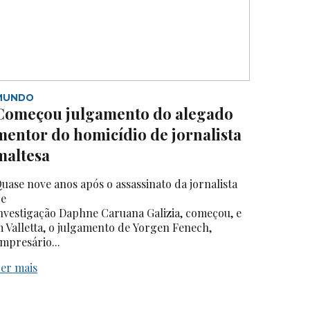
MUNDO
Começou julgamento do alegado
mentor do homicídio de jornalista
maltesa
uase nove anos após o assassinato da jornalista
e
nvestigação Daphne Caruana Galizia, começou, e
 Valletta, o julgamento de Yorgen Fenech,
mpresário...
er mais