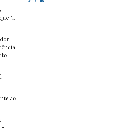
Ler mais
s
que "a
ador
rência
ito
l
nte ao
e
uas