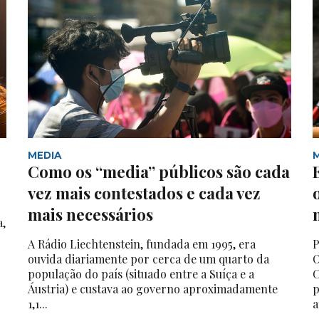
MEDIA
Como os “media” públicos são cada
vez mais contestados e cada vez
mais necessários
a,
A Rádio Liechtenstein, fundada em 1995, era
P
ouvida diariamente por cerca de um quarto da
O
população do país (situado entre a Suíça e a
C
Áustria) e custava ao governo aproximadamente
p
1,1...
a