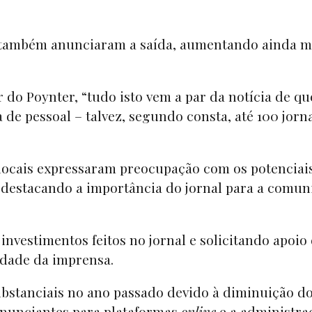
on também anunciaram a saída, aumentando ainda m
 do Poynter, “tudo isto vem a par da notícia de qu
e pessoal – talvez, segundo consta, até 100 jorna
 locais expressaram preocupação com os potenciai
, destacando a importância do jornal para a comu
nvestimentos feitos no jornal e solicitando apoio
lidade da imprensa.
bstanciais no ano passado devido à diminuição d
anunciantes para plataformas
online
e a administra