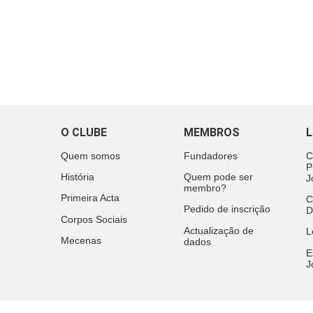
O CLUBE
MEMBROS
L
Quem somos
Fundadores
C
P
História
Quem pode ser
J
membro?
Primeira Acta
C
Pedido de inscrição
D
Corpos Sociais
Actualização de
L
Mecenas
dados
E
J