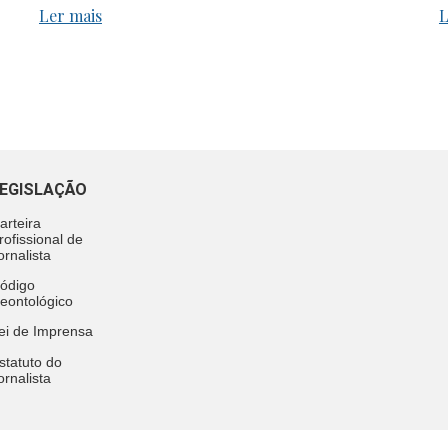
Ler mais
L
EGISLAÇÃO
arteira
rofissional de
ornalista
ódigo
eontológico
ei de Imprensa
statuto do
ornalista