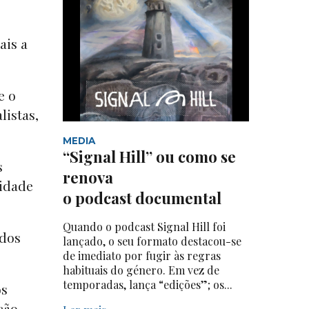
ais a
e o
listas,
MEDIA
“Signal Hill” ou como se
s
renova
nidade
o podcast documental
Quando o podcast Signal Hill foi
 dos
lançado, o seu formato destacou-se
de imediato por fugir às regras
habituais do género. Em vez de
temporadas, lança “edições”; os...
os
ção