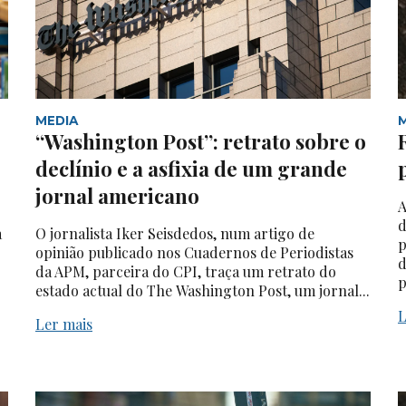
MEDIA
“Washington Post”: retrato sobre o
declínio e a asfixia de um grande
jornal americano
A
d
a
O jornalista Iker Seisdedos, num artigo de
p
opinião publicado nos Cuadernos de Periodistas
d
da APM, parceira do CPI, traça um retrato do
p
estado actual do The Washington Post, um jornal...
L
Ler mais