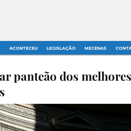
S
ACONTECEU
LEGISLAÇÃO
MECENAS
CONT
iar panteão dos melhore
s