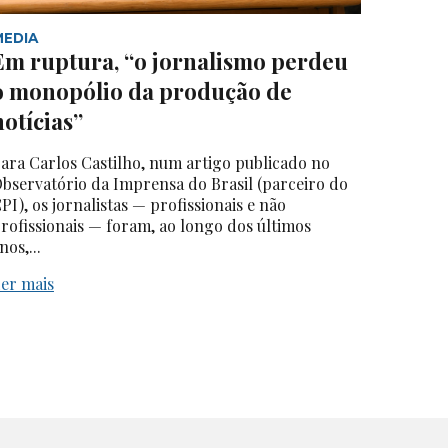
MEDIA
Em ruptura, “o jornalismo perdeu
o monopólio da produção de
notícias”
ara Carlos Castilho, num artigo publicado no
bservatório da Imprensa do Brasil (parceiro do
PI), os jornalistas — profissionais e não
rofissionais — foram, ao longo dos últimos
nos,...
er mais