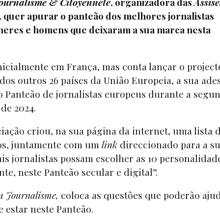
ournalisme & Citoyenneté
, organizadora das
Assise
 quer apurar o panteão dos melhores jornalistas
eres e homens que deixaram a sua marca nesta
icialmente em França, mas conta lançar o project
dos outros 26 países da União Europeia, a sua ade
ar o Panteão de jornalistas europeus durante a segu
de 2024.
iação criou, na sua página da internet, uma lista 
idos, juntamente com um
link
direccionado para a s
ais jornalistas possam escolher as 10 personalidad
te, neste Panteão secular e digital”.
du Journalisme,
coloca as questões que poderão aju
e estar neste Panteão.