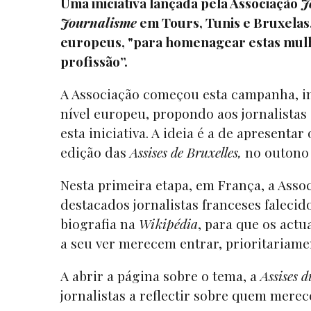
Uma iniciativa lançada pela Associação
J
Journalisme
em Tours, Tunis e Bruxelas,
europeus, "para homenagear estas mulh
profissão”.
A Associação começou esta campanha, in
nível europeu, propondo aos jornalistas 
esta iniciativa. A ideia é a de apresent
edição das
Assises de Bruxelles,
no outono 
Nesta primeira etapa, em França, a Assoc
destacados jornalistas franceses falec
biografia na
Wikipédia
, para que os actu
a seu ver merecem entrar, prioritariamen
A abrir a página sobre o tema, a
Assises 
jornalistas a reflectir sobre quem merec