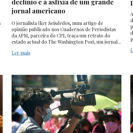
declínio e a asfixia de um grande
jornal americano
A
d
a
O jornalista Iker Seisdedos, num artigo de
p
opinião publicado nos Cuadernos de Periodistas
d
da APM, parceira do CPI, traça um retrato do
p
estado actual do The Washington Post, um jornal...
L
Ler mais