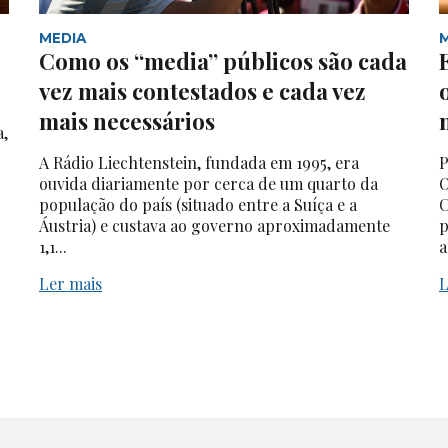
MEDIA
Como os “media” públicos são cada
vez mais contestados e cada vez
mais necessários
a,
A Rádio Liechtenstein, fundada em 1995, era
P
ouvida diariamente por cerca de um quarto da
O
população do país (situado entre a Suíça e a
C
Áustria) e custava ao governo aproximadamente
p
1,1...
a
Ler mais
L