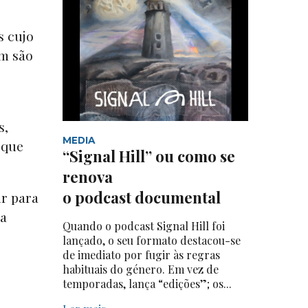
o
s cujo
em são
s,
MEDIA
 que
“Signal Hill” ou como se
renova
o podcast documental
ir para
 a
Quando o podcast Signal Hill foi
lançado, o seu formato destacou-se
de imediato por fugir às regras
habituais do género. Em vez de
temporadas, lança “edições”; os...