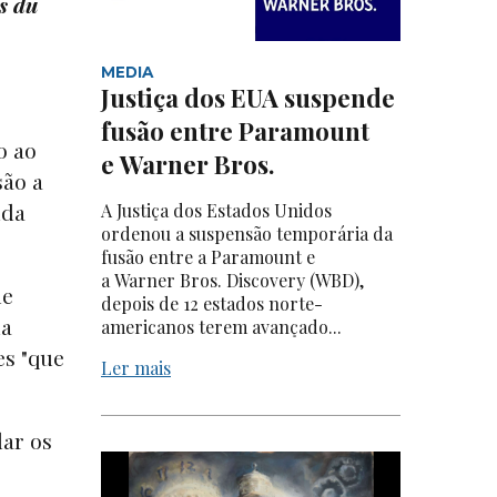
s du
MEDIA
Justiça dos EUA suspende
fusão entre Paramount
o ao
e Warner Bros.
são a
nda
A Justiça dos Estados Unidos
ordenou a suspensão temporária da
fusão entre a Paramount e
a Warner Bros. Discovery (WBD),
de
depois de 12 estados norte-
ua
americanos terem avançado...
es "que
Ler mais
dar os