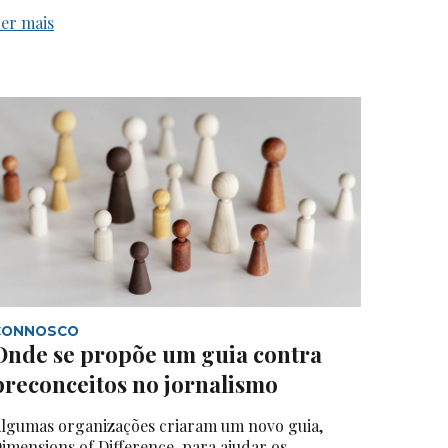
er mais
CONNOSCO
Onde se propõe um guia contra
preconceitos no jornalismo
lgumas organizações criaram um novo guia,
imensions of Difference, para ajudar os