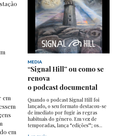
estação
um
MEDIA
“Signal Hill” ou como se
renova
o podcast documental
r em
Quando o podcast Signal Hill foi
vessem
lançado, o seu formato destacou-se
de imediato por fugir às regras
gens
habituais do género. Em vez de
m
temporadas, lança “edições”; os...
ado em