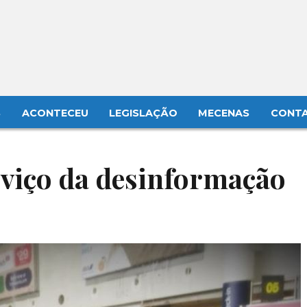
S
ACONTECEU
LEGISLAÇÃO
MECENAS
CONT
rviço da desinformação