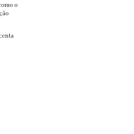
 como o
ação
centa