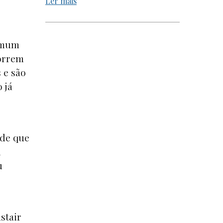
Ler mais
comum
correm
 e são
 já
 de que
l
u
astair