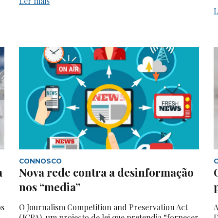
Ler mais
L
CONNOSCO
a
Nova rede contra a desinformação
nos “media”
os
O Journalism Competition and Preservation Act
A
(JCPA), um projecto de lei que pretendia “fornecer
D