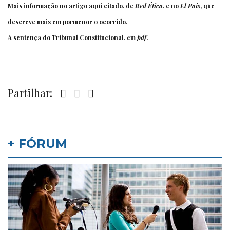
Mais informação no
artigo
aqui citado, de
Red Ética
, e no
El País
, que
descreve mais em pormenor o ocorrido.
A
sentença
do Tribunal Constitucional, em
pdf
.
Partilhar:
+ FÓRUM