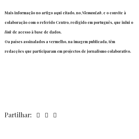
Mais informação no artigo aqui citado, no
NiemanLab
, e o convite à
colaboração com o referido Centro, redigido
em português
, que inlui o
link
de acesso à base de dados.
Oa países assinalados a vermelho, na imagem publicada, têm
redacções que participaram em projectos de jornalismo colaborativo.
Partilhar: