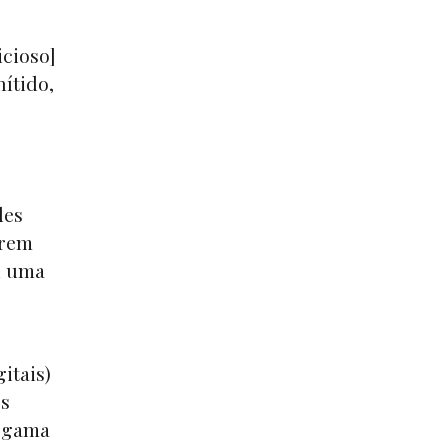
icioso]
nítido,
des
erem
u uma
itais)
os
a gama