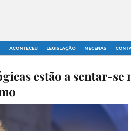
S
ACONTECEU
LEGISLAÇÃO
MECENAS
CONT
gicas estão a sentar-se 
smo