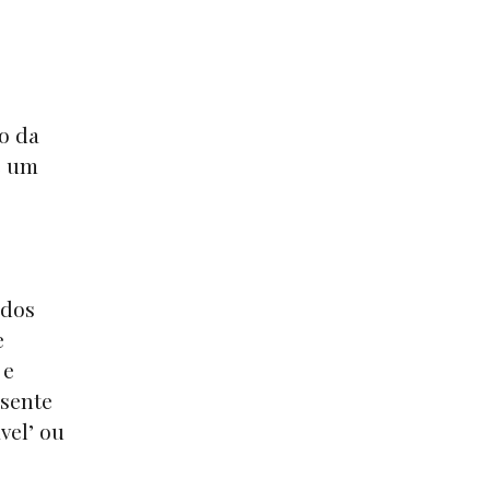
o da
e um
údos
e
 e
ssente
vel’ ou