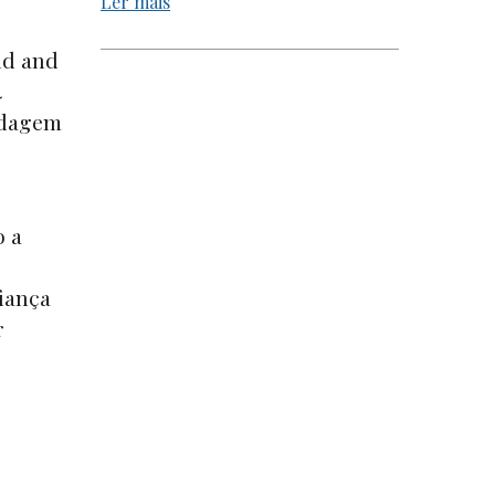
Ler mais
nd and
4
ondagem
o a
fiança
r