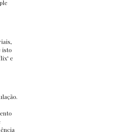
ple
iais,
 isto
ix’ e
ulação.
mento
e
uência