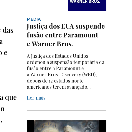
MEDIA
Justiça dos EUA suspende
e das
fusão entre Paramount
a
e Warner Bros.
o e
A Justiça dos Estados Unidos
ordenou a suspensão temporária da
fusão entre a Paramount e
a Warner Bros. Discovery (WBD),
depois de 12 estados norte-
americanos terem avançado...
ca que
Ler mais
no
,