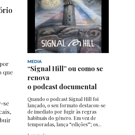
ório
MEDIA
 por
“Signal Hill” ou como se
o que
renova
o podcast documental
Quando o podcast Signal Hill foi
r-se
lançado, o seu formato destacou-se
cais,
de imediato por fugir às regras
habituais do género. Em vez de
ibuir
temporadas, lança “edições”; os...