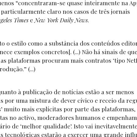
quenos “concentraram-se quase inteiramente na Ap
i particularmente claro nos casos de três jornais
geles Times
e
New York Daily News
.
o o estilo como a substância dos conteúdos editor
ece exemplos concretos]. (...) Não há sinais de que
 as plataformas procuram mais contratos ‘tipo Netfl
dução.” (...)
quanto à publicação de notícias estão a ser menos
 por uma mistura de dever cívico e receio da reg
is’ muito mais explícitas por parte das plataformas,
listas no activo, moderadores humanos e empenha
io de ‘melhor qualidade’. Isto vai inevitavelment
 tecnológicas estarão a exercer uma grande infl