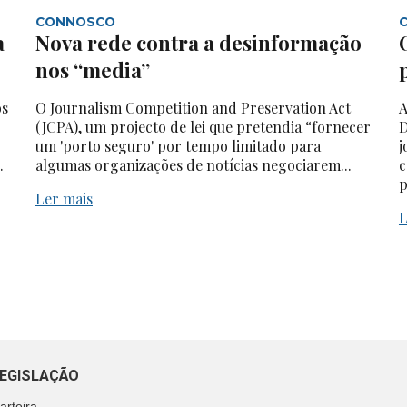
CONNOSCO
a
Nova rede contra a desinformação
nos “media”
os
O Journalism Competition and Preservation Act
A
(JCPA), um projecto de lei que pretendia “fornecer
D
um 'porto seguro' por tempo limitado para
j
.
algumas organizações de notícias negociarem...
c
p
Ler mais
L
EGISLAÇÃO
arteira