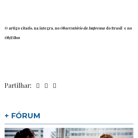
O artigo citado, na íntegra, no
Observatório da Imprensa
do Brasil e no
ObjEthos
Partilhar:
+ FÓRUM