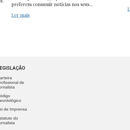
os
preferem consumir notícias nos seus...
L
Ler mais
EGISLAÇÃO
arteira
rofissional de
ornalista
ódigo
eontológico
ei de Imprensa
statuto do
ornalista