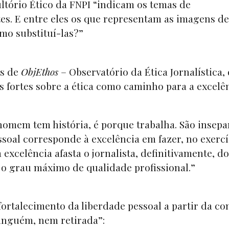
ltório Ético da FNPI “indicam os temas de
es. E entre eles os que representam as imagens de
mo substituí-las?”
os de
ObjEthos
– Observatório da Ética Jornalística,
as fortes sobre a ética como caminho para a excelê
 homem tem história, é porque trabalha. São insepa
essoal corresponde à excelência em fazer, no exercí
 excelência afasta o jornalista, definitivamente, do
 o grau máximo de qualidade profissional.”
fortalecimento da liberdade pessoal a partir da co
ninguém, nem retirada”: