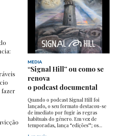
 do
ncia:
MEDIA
“Signal Hill” ou como se
ráveis
renova
cio
o podcast documental
 fazer
Quando o podcast Signal Hill foi
lançado, o seu formato destacou-se
de imediato por fugir às regras
habituais do género. Em vez de
nvicção
temporadas, lança “edições”; os...