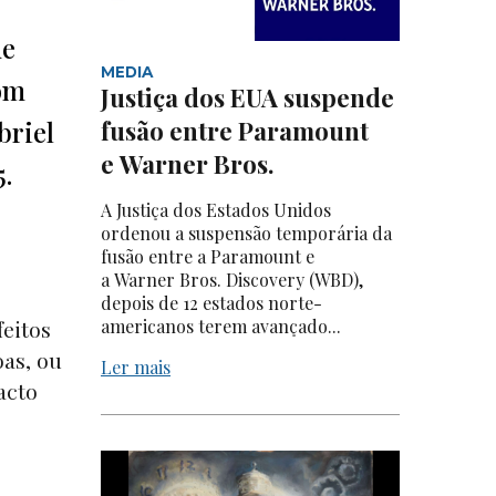
de
MEDIA
com
Justiça dos EUA suspende
briel
fusão entre Paramount
e Warner Bros.
.
A Justiça dos Estados Unidos
ordenou a suspensão temporária da
fusão entre a Paramount e
a Warner Bros. Discovery (WBD),
depois de 12 estados norte-
feitos
americanos terem avançado...
as, ou
Ler mais
acto