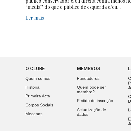
público conservador e/ou direita confia menos n
“media” do que o público de esquerda e/ou...
Ler mais
O CLUBE
MEMBROS
L
Quem somos
Fundadores
C
P
História
Quem pode ser
J
membro?
Primeira Acta
C
Pedido de inscrição
D
Corpos Sociais
Actualização de
L
Mecenas
dados
E
J