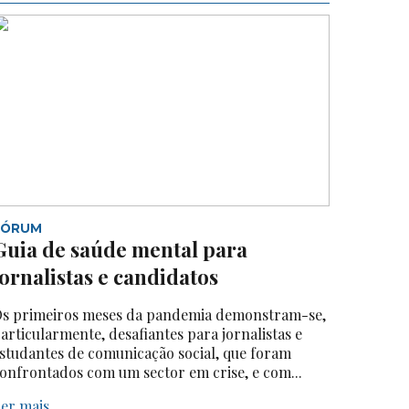
FÓRUM
Guia de saúde mental para
jornalistas e candidatos
s primeiros meses da pandemia demonstram-se,
articularmente, desafiantes para jornalistas e
studantes de comunicação social, que foram
onfrontados com um sector em crise, e com...
er mais