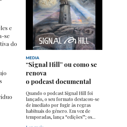
les e
m-se
tiva do
MEDIA
“Signal Hill” ou como se
renova
ujo
s
o podcast documental
Quando o podcast Signal Hill foi
víduo
lançado, o seu formato destacou-se
de imediato por fugir às regras
habituais do género. Em vez de
temporadas, lança “edições”; os...