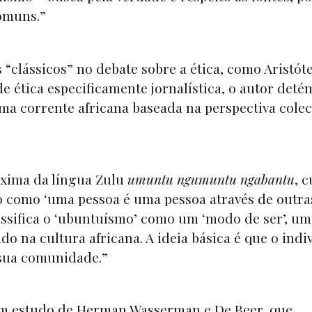
comuns.”
clássicos” no debate sobre a ética, como Aristóte
 ética especificamente jornalística, o autor deté
a corrente africana baseada na perspectiva colec
áxima da língua Zulu
umuntu ngumuntu ngabantu
, c
go como ‘uma pessoa é uma pessoa através de outra
lassifica o ‘ubuntuísmo’ como um ‘modo de ser’, um
o na cultura africana. A ideia básica é que o indi
 sua comunidade.”
 um estudo de Herman Wasserman e De Beer, que