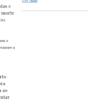
Ler mais
stas e
a morte
000.
sse o
nciaram a
rto
ora
a ao
entar