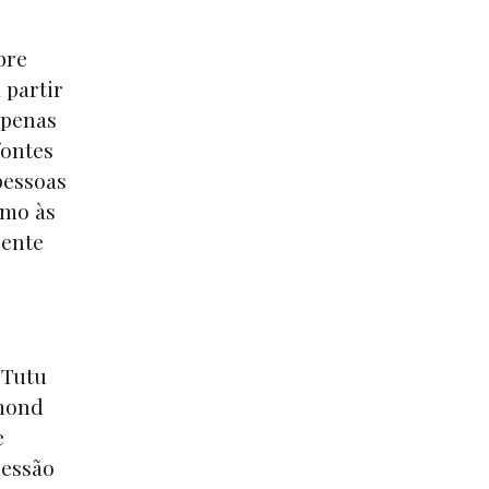
bre
 partir
apenas
fontes
pessoas
smo às
mente
 Tutu
mond
e
essão