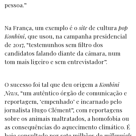
pessoa.”
Na França, um exemplo é o
site
de cultura
pop
Konbini
, que usou, na campanha presidencial
de 2017, “testemunhos sem filtro dos
candidatos falando diante da câmara, num
tom mais ligeiro e sem entrevistador”.
O sucesso foi tal que deu origem a
Konbini
News
, “um autêntico órgão de comunicação e
reportagem, ‘empenhado’ e incarnado pelo
jornalista Hugo Clément”, com reportagens
sobre os animais maltratados, a homofobia ou
as consequências do aquecimento climático. É
hoje consultado por sete milhões de
millennials