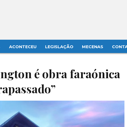
S
ACONTECEU
LEGISLAÇÃO
MECENAS
CONT
gton é obra faraónica
trapassado”