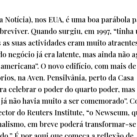
 Notícia), nos EUA, é uma boa parábola p
obreviver. Quando surgiu, em 1997, “tinha
 as suas actividades eram muito atraente
do negócio já era latente, mas ainda não 
 americana”. O novo edifício, com mais de
órios, na Aven. Pensilvânia, perto da Casa
ra celebrar o poder do quarto poder, mas
 já não havia muito a ser comemorado”. 
ector do Reuters Institute, “o Newseum, q
nalismo, em breve poderá transformar-s
do.” É por aqui que começa a reflexão de