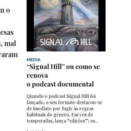
om o
resas
, mal
braram
MEDIA
“Signal Hill” ou como se
renova
o podcast documental
Quando o podcast Signal Hill foi
lançado, o seu formato destacou-se
de imediato por fugir às regras
habituais do género. Em vez de
temporadas, lança “edições”; os...