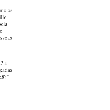
omo os
lle,
pela
te
essoas
l? E
egadas
018?”