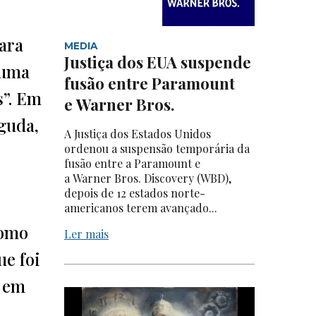
ara
MEDIA
Justiça dos EUA suspende
 uma
fusão entre Paramount
s”. Em
e Warner Bros.
aguda,
A Justiça dos Estados Unidos
ordenou a suspensão temporária da
fusão entre a Paramount e
a Warner Bros. Discovery (WBD),
depois de 12 estados norte-
americanos terem avançado...
Como
Ler mais
ue foi
e em