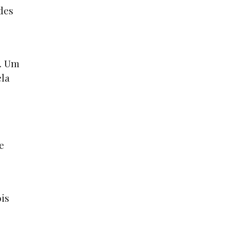
des
k. Um
ela
e
ois