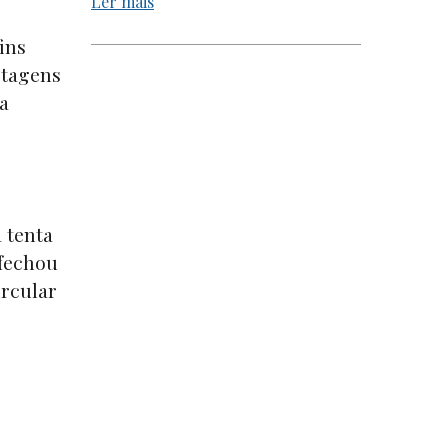
Ler mais
ins
rtagens
a
 tenta
 fechou
ircular