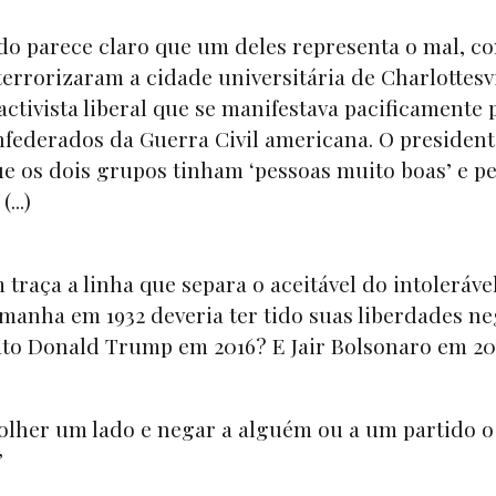
ando parece claro que um deles representa o mal, c
rorizaram a cidade universitária de Charlottesvi
ctivista liberal que se manifestava pacificamente 
onfederados da Guerra Civil americana. O presiden
e os dois grupos tinham ‘pessoas muito boas’ e p
...)
raça a linha que separa o aceitável do intoleráve
manha em 1932 deveria ter tido suas liberdades n
ato Donald Trump em 2016? E Jair Bolsonaro em 2
olher um lado e negar a alguém ou a um partido o
”