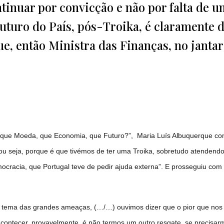
tinuar por convicção e não por falta de 
futuro do País, pós-Troika, é claramente 
, então Ministra das Finanças, no jantar
ka: que Moeda, que Economia, que Futuro?”, Maria Luís Albuquerque c
ou seja, porque é que tivémos de ter uma Troika, sobretudo atendendo
emocracia, que Portugal teve de pedir ajuda externa”. E prosseguiu co
o tema das grandes ameaças, (…/…) ouvimos dizer que o pior que nos
acontecer, provavelmente, é não termos um outro resgate, se precisar