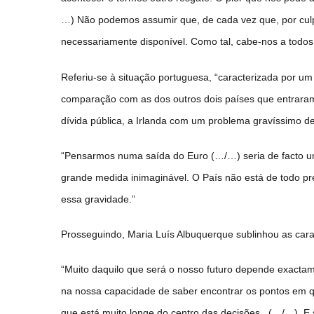
…) Não podemos assumir que, de cada vez que, por culpa
necessariamente disponível. Como tal, cabe-nos a todos, 
Referiu-se à situação portuguesa, “caracterizada por um
comparação com as dos outros dois países que entrara
dívida pública, a Irlanda com um problema gravíssimo de
“Pensarmos numa saída do Euro (…/…) seria de facto u
grande medida inimaginável. O País não está de todo p
essa gravidade.”
Prosseguindo, Maria Luís Albuquerque sublinhou as carac
“Muito daquilo que será o nosso futuro depende exactam
na nossa capacidade de saber encontrar os pontos em 
que está muito longe do centro das decisões. (…/…) E s