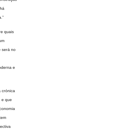
 há
.”
re quais
 um
e será no
oderna e
 crónica
, e que
Economia
 tem
ectiva