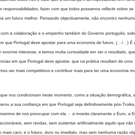
m responsabilidades, fazer com que todos possamos reflectir sobre se
ha um futuro melhor. Pensando objectivamente, não encontro nenhuma
r, com a colaboração e o empenho também do Governo português, sob
s em que Portugal deve apostar para uma economia de futuro. (…/…) É
 enorme interesse, e temos muita curiosidade em ver o resultado, qu
tências em que Portugal deve apostar, que na prática resultam de uma
mos ser mais competitivos e contribuir mais para ter uma economia m
s que nos condicionam neste momento, como a situação demográfica, a
erou a sua confiança em que Portugal seja definitivamente pós-Troika
 deixemos de nos preocupar com ela - a moeda claramente o Euro, a 
saccionáveis, sem rendas, sem sustentar artificialmente aquilo que não
o mais caro; e o futuro, duro no imediato, mas sem nenhuma razão obj