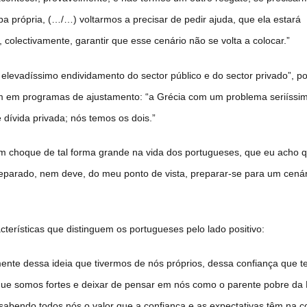
 própria, (…/…) voltarmos a precisar de pedir ajuda, que ela estará
colectivamente, garantir que esse cenário não se volta a colocar.”
 elevadíssimo endividamento do sector público e do sector privado”, po
m em programas de ajustamento: “a Grécia com um problema seriíssi
 dívida privada; nós temos os dois.”
m choque de tal forma grande na vida dos portugueses, que eu acho 
reparado, nem deve, do meu ponto de vista, preparar-se para um cená
terísticas que distinguem os portugueses pelo lado positivo:
ente dessa ideia que tivermos de nós próprios, dessa confiança que 
que somos fortes e deixar de pensar em nós como o parente pobre da
abendo todos nós o valor que a confiança e as expectativas têm na c