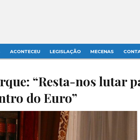
S
ACONTECEU
LEGISLAÇÃO
MECENAS
CONT
rque: “Resta-nos lutar p
entro do Euro”