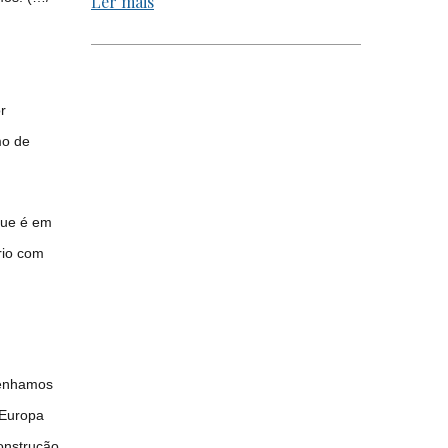
Ler mais
r
mo de
que é em
rio com
tenhamos
 Europa
onstrução