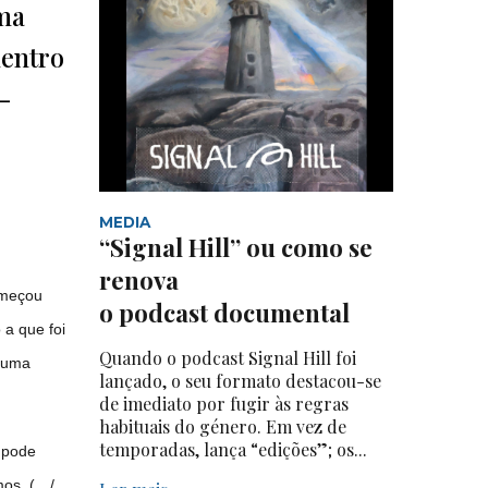
uma
dentro
-
MEDIA
“Signal Hill” ou como se
renova
omeçou
o podcast documental
 a que foi
Quando o podcast Signal Hill foi
m uma
lançado, o seu formato destacou-se
de imediato por fugir às regras
habituais do género. Em vez de
temporadas, lança “edições”; os...
 pode
mos. (…/