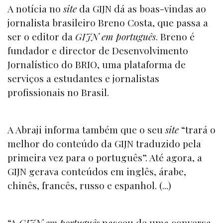
A notícia no
site
da GIJN dá as boas-vindas ao
jornalista brasileiro Breno Costa, que passa a
ser o editor da
GIJN em português
. Breno é
fundador e director de Desenvolvimento
Jornalístico do BRIO, uma plataforma de
serviços a estudantes e jornalistas
profissionais no Brasil.
A Abraji informa também que o seu
site
“trará o
melhor do conteúdo da GIJN traduzido pela
primeira vez para o português”. Até agora, a
GIJN gerava conteúdos em inglês, árabe,
chinês, francês, russo e espanhol. (...)
“A
GIJN em português
nasceu de uma conversa