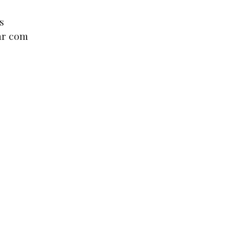
s
ar com