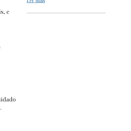
Ler mais
s, e
e
uidado
.