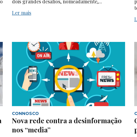
do
dois grandes desafios, nomeadamente,...
p
t
Ler mais
L
CONNOSCO
a
Nova rede contra a desinformação
nos “media”