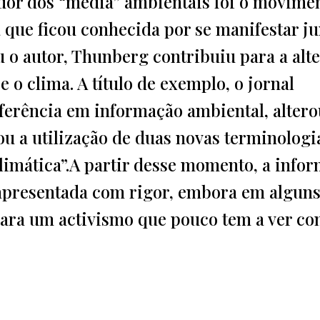
ador dos “media” ambientais foi o movime
que ficou conhecida por se manifestar ju
 o autor, Thunberg contribuiu para a alt
e o clima. A título de exemplo, o jornal
ferência em informação ambiental, altero
ou a utilização de duas novas terminologi
climática”.A partir desse momento, a info
apresentada com rigor, embora em algun
para um activismo que pouco tem a ver c