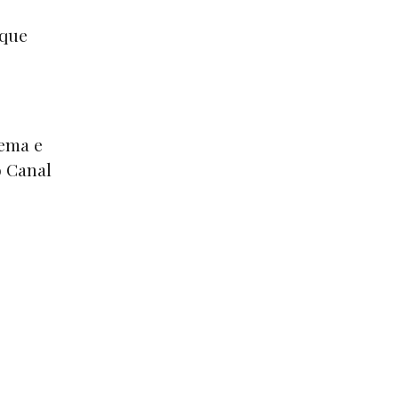
 que
lema e
o
Canal