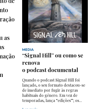
nto de
nto
eração
u as
as
MEDIA
“Signal Hill” ou como se
rmação
renova
s
o podcast documental
om
Quando o podcast Signal Hill foi
lançado, o seu formato destacou-se
de imediato por fugir às regras
habituais do género. Em vez de
temporadas, lança “edições”; os...