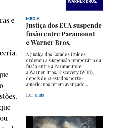
cas e
MEDIA
Justiça dos EUA suspende
fusão entre Paramount
e Warner Bros.
ceria.
A Justiça dos Estados Unidos
ordenou a suspensão temporária da
fusão entre a Paramount e
a Warner Bros. Discovery (WBD),
que
depois de 12 estados norte-
o
americanos terem avançado...
stões.
Ler mais
 que
tou