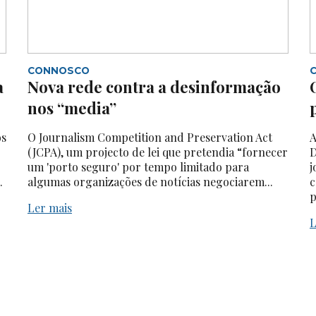
CONNOSCO
a
Nova rede contra a desinformação
nos “media”
os
O Journalism Competition and Preservation Act
A
(JCPA), um projecto de lei que pretendia “fornecer
D
um 'porto seguro' por tempo limitado para
j
.
algumas organizações de notícias negociarem...
c
p
Ler mais
L