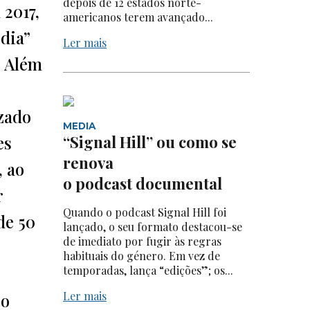
depois de 12 estados norte-
 2017,
americanos terem avançado...
edia”
Ler mais
. Além
izado
MEDIA
es
“Signal Hill” ou como se
renova
, ao
o podcast documental
r
Quando o podcast Signal Hill foi
de 50
lançado, o seu formato destacou-se
de imediato por fugir às regras
habituais do género. Em vez de
temporadas, lança “edições”; os...
Ler mais
 o