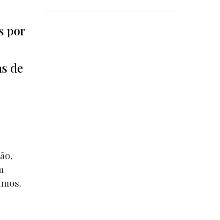
s por
as de
ão,
m
imos.