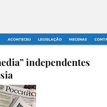
S
ACONTECEU
LEGISLAÇÃO
MECENAS
CONT
media” independentes
sia