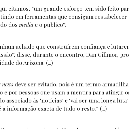
qui citamos, “um grande esforço tem sido feito par
vestindo em ferramentas que consigam restabelecer 
gado dos
media
e o público”.
tenham achado que construírem confiança e lutare
issão”, disse, durante o encontro, Dan Gillmor, pr
dade do Arizona. (...)
e news
deve ser evitado, pois é um termo armadilha
o e por pessoas que usam a mentira para atingir o
do associado às ‘notícias’ e ‘vai ser uma longa luta’
a informação exacta de tudo o resto.” (...)