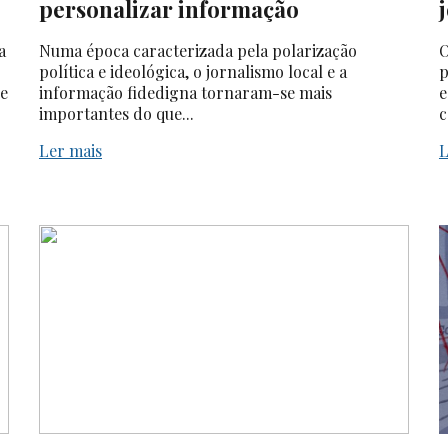
personalizar informação
a
Numa época caracterizada pela polarização
O
política e ideológica, o jornalismo local e a
p
 e
informação fidedigna tornaram-se mais
e
importantes do que...
c
Ler mais
L