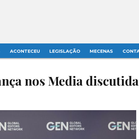
S
ACONTECEU
LEGISLAÇÃO
MECENAS
CONT
iança nos Media discutid