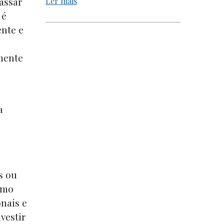
passar
Ler mais
 é
ente e
lmente
a
s ou
smo
nais e
vestir