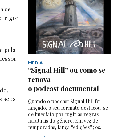
a se
o rigor
m pela
ofessor
MEDIA
“Signal Hill” ou como se
renova
o podcast documental
do,
s seus
Quando o podcast Signal Hill foi
lançado, o seu formato destacou-se
de imediato por fugir às regras
habituais do género. Em vez de
temporadas, lança “edições”; os...