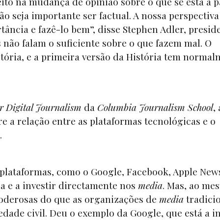
feito na mudança de opinião sobre o que se está a 
ão seja importante ser factual. A nossa perspectiva
ância e fazê-lo bem”, disse Stephen Adler, presid
as não falam o suficiente sobre o que fazem mal. O
tória, e a primeira versão da História tem norma
r Digital Journalism
da
Columbia Journalism School
, 
bre a relação entre as plataformas tecnológicas e o
.
as plataformas, como o Google, Facebook, Apple New
ia e a investir directamente nos
media
. Mas, ao me
poderosas do que as organizações de
media
tradicio
edade civil. Deu o exemplo da Google, que está a in