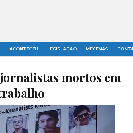
S
ACONTECEU
LEGISLAÇÃO
MECENAS
CONT
jornalistas mortos em
 trabalho