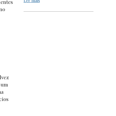
Ler mais
entes
ano
lvez
r um
ma
cios