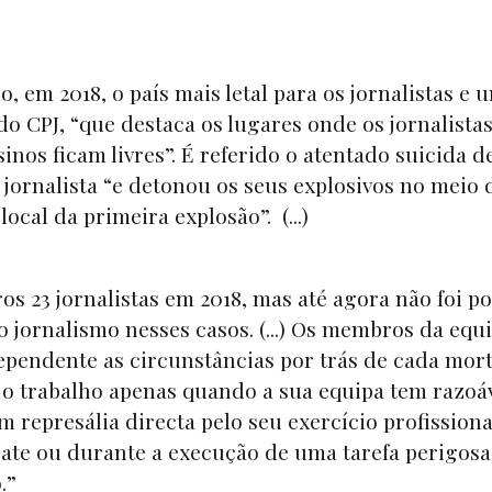
, em 2018, o país mais letal para os jornalistas e 
o CPJ, “que destaca os lugares onde os jornalista
nos ficam livres”. É referido o atentado suicida d
e jornalista “e detonou os seus explosivos no meio
ocal da primeira explosão”. (...)
os 23 jornalistas em 2018, mas até agora não foi po
o jornalismo nesses casos. (...) Os membros da equ
ependente as circunstâncias por trás de cada mort
o trabalho apenas quando a sua equipa tem razoá
m represália directa pelo seu exercício profissiona
te ou durante a execução de uma tarefa perigos
o.”