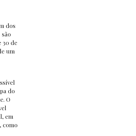
um dos
s são
e 30 de
 de um
ssível
ipa do
e. O
vel
l, em
a, como