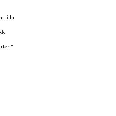
morrido
 de
rtes.”