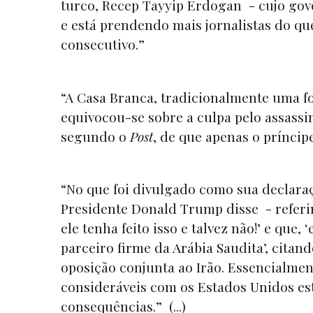
turco, Recep Tayyip Erdogan - cujo go
e está prendendo mais jornalistas do q
consecutivo.”
“A Casa Branca, tradicionalmente uma fo
equivocou-se sobre a culpa pelo assassi
segundo o
Post
, de que apenas o príncip
“No que foi divulgado como sua declaraç
Presidente Donald Trump disse - referin
ele tenha feito isso e talvez não!’ e qu
parceiro firme da Arábia Saudita’, cita
oposição conjunta ao Irão. Essencialmen
consideráveis com os Estados Unidos estã
consequências.” (...)