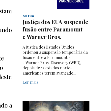
aziam
MEDIA
Justiça dos EUA suspende
fusão entre Paramount
gundo
e Warner Bros.
A Justiça dos Estados Unidos
ordenou a suspensão temporária da
te
fusão entre a Paramount e
a Warner Bros. Discovery (WBD),
mo
depois de 12 estados norte-
americanos terem avançado...
deste
Ler mais
ado a