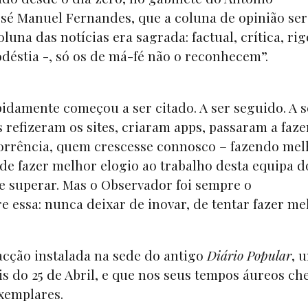
osé Manuel Fernandes, que a coluna de opinião ser
oluna das notícias era sagrada: factual, crítica, ri
déstia -, só os de má-fé não o reconhecem”.
idamente começou a ser citado. A ser seguido. A s
 refizeram os sites, criaram apps, passaram a faze
corrência, quem crescesse connosco – fazendo mel
ode fazer melhor elogio ao trabalho desta equipa d
re superar. Mas o Observador foi sempre o
 essa: nunca deixar de inovar, de tentar fazer me
cção instalada na sede do antigo
Diário Popular
, 
s do 25 de Abril, e que nos seus tempos áureos ch
xemplares.