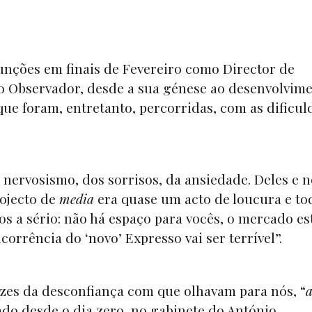
funções em finais de Fevereiro como Director de
do Observador, desde a sua génese ao desenvolvim
que foram, entretanto, percorridas, com as dificu
ervosismo, dos sorrisos, da ansiedade. Deles e n
ojecto de
media
era quase um acto de loucura e to
s a sério: não há espaço para vocês, o mercado es
ncorrência do ‘novo’ Expresso vai ser terrível”.
zes da desconfiança com que olhavam para nós, “
a
xado desde o dia zero, no gabinete do António