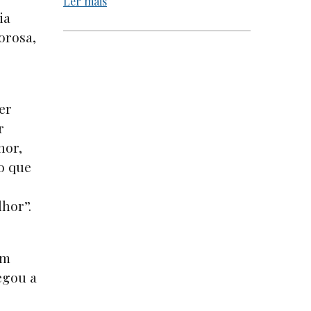
Ler mais
ia
gorosa,
er
r
hor,
o que
lhor”.
um
egou a