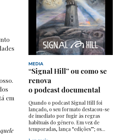
ento
ldades
MEDIA
“Signal Hill” ou como se
renova
osso.
o podcast documental
dos
tá em
Quando o podcast Signal Hill foi
lançado, o seu formato destacou-se
de imediato por fugir às regras
habituais do género. Em vez de
temporadas, lança “edições”; os...
quele