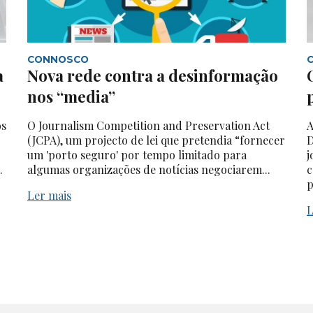
CONNOSCO
a
Nova rede contra a desinformação
nos “media”
os
O Journalism Competition and Preservation Act
A
(JCPA), um projecto de lei que pretendia “fornecer
D
um 'porto seguro' por tempo limitado para
j
.
algumas organizações de notícias negociarem...
c
p
Ler mais
L