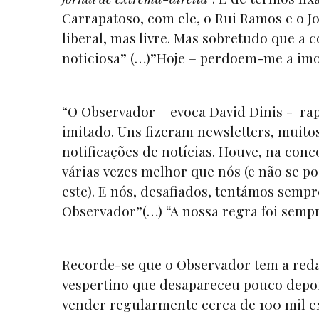
Carrapatoso, com ele, o Rui Ramos e o J
liberal, mas livre. Mas sobretudo que a c
noticiosa” (…)”Hoje – perdoem-me a imo
“O Observador – evoca David Dinis - rap
imitado. Uns fizeram newsletters, muitos
notificações de notícias. Houve, na con
várias vezes melhor que nós (e não se p
este). E nós, desafiados, tentámos semp
Observador”(…) “A nossa regra foi sempre
Recorde-se que o Observador tem a reda
vespertino que desapareceu pouco depoi
vender regularmente cerca de 100 mil e