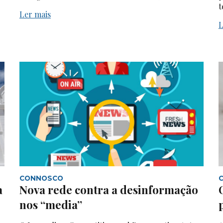
t
Ler mais
L
CONNOSCO
a
Nova rede contra a desinformação
nos “media”