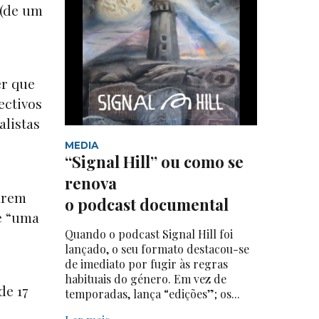
 (de um
er que
ectivos
alistas
MEDIA
“Signal Hill” ou como se
renova
arem
o podcast documental
de “uma
Quando o podcast Signal Hill foi
lançado, o seu formato destacou-se
de imediato por fugir às regras
habituais do género. Em vez de
de 17
temporadas, lança “edições”; os...