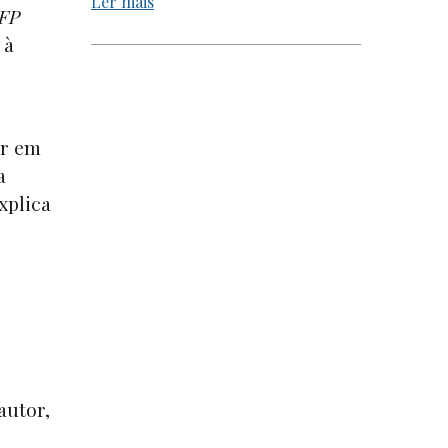
Ler mais
FP
 à
ar em
a
xplica
autor,