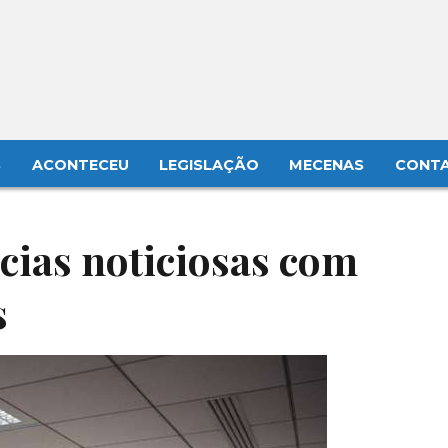
S
ACONTECEU
LEGISLAÇÃO
MECENAS
CONT
cias noticiosas com
s