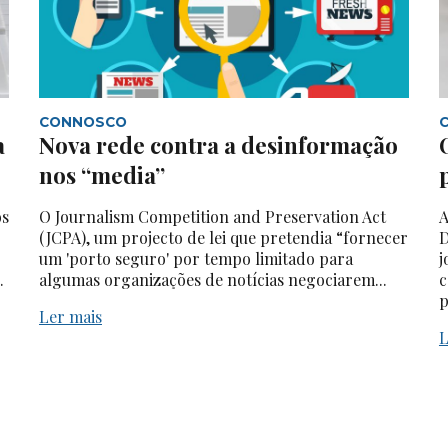
CONNOSCO
a
Nova rede contra a desinformação
nos “media”
os
O Journalism Competition and Preservation Act
A
(JCPA), um projecto de lei que pretendia “fornecer
D
um 'porto seguro' por tempo limitado para
j
.
algumas organizações de notícias negociarem...
c
p
Ler mais
L