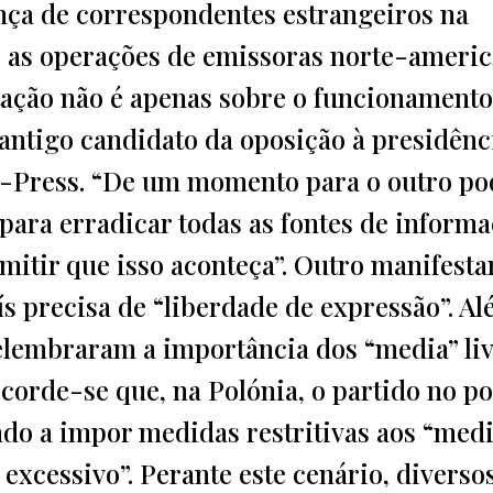
ça de correspondentes estrangeiros na
, as operações de emissoras norte-ameri
stação não é apenas sobre o funcionamento
 antigo candidato da oposição à presidênc
e-Press. “De um momento para o outro p
 para erradicar todas as fontes de inform
itir que isso aconteça”. Outro manifesta
ís precisa de “liberdade de expressão”. A
relembraram a importância dos “media” li
corde-se que, na Polónia, o partido no po
ndo a impor medidas restritivas aos “medi
excessivo”. Perante este cenário, diverso