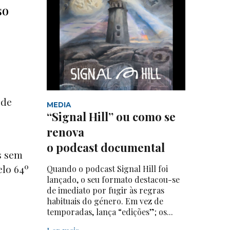
so
 de
MEDIA
“Signal Hill” ou como se
renova
o podcast documental
s sem
elo 64º
Quando o podcast Signal Hill foi
lançado, o seu formato destacou-se
de imediato por fugir às regras
habituais do género. Em vez de
temporadas, lança “edições”; os...