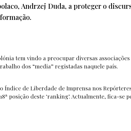
olaco, Andrzej Duda, a proteger o discur
nformação.
Polónia tem vindo a preocupar diversas associações
trabalho dos “
media”
registadas naquele país.
 no Índice de Liberdade de Imprensa nos Repórtere
 18ª posição deste
‘ranking
’. Actualmente, fica-se p