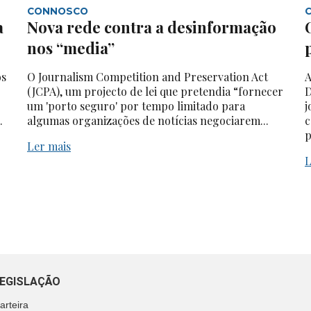
CONNOSCO
a
Nova rede contra a desinformação
nos “media”
os
O Journalism Competition and Preservation Act
A
(JCPA), um projecto de lei que pretendia “fornecer
D
um 'porto seguro' por tempo limitado para
j
.
algumas organizações de notícias negociarem...
c
p
Ler mais
L
EGISLAÇÃO
arteira