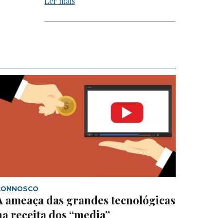
Ler mais
CONNOSCO
A ameaça das grandes tecnológicas
na receita dos “media”