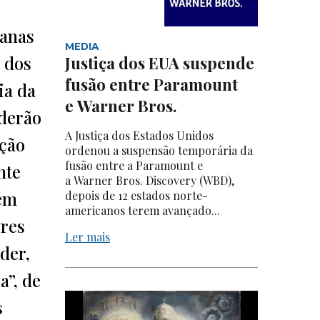
canas
MEDIA
 dos
Justiça dos EUA suspende
fusão entre Paramount
ia da
e Warner Bros.
oderão
A Justiça dos Estados Unidos
ação
ordenou a suspensão temporária da
fusão entre a Paramount e
nte
a Warner Bros. Discovery (WBD),
lém
depois de 12 estados norte-
americanos terem avançado...
vres
Ler mais
der,
a”, de
s