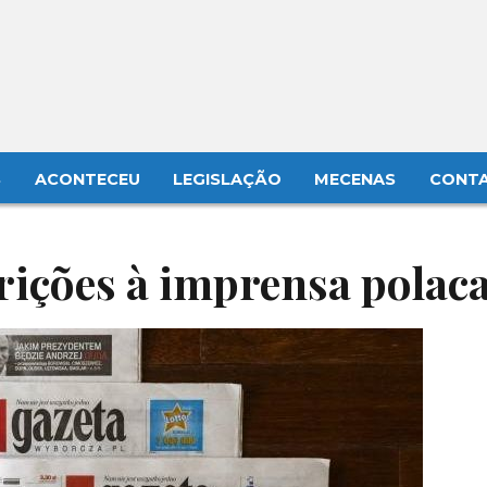
S
ACONTECEU
LEGISLAÇÃO
MECENAS
CONT
rições à imprensa polac