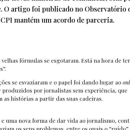
e. O artigo foi publicado no Observatório 
o CPI mantém um acordo de parceria.
 velhas fórmulas se esgotaram. Está na hora de t
s”.
ões se esvaziaram e o papel foi dando lugar ao
onl
r produzidos por jornalistas sem experiência, que
as histórias a partir das suas cadeiras.
o e uma nova forma de dar vida ao jornalismo, con
ziam os seus problemas, entre os quais o “ruído”.