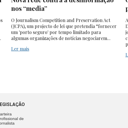
nos “media”
os
O Journalism Competition and Preservation Act
A
(JCPA), um projecto de lei que pretendia “fornecer
D
um 'porto seguro' por tempo limitado para
j
.
algumas organizações de notícias negociarem...
c
p
Ler mais
L
EGISLAÇÃO
arteira
rofissional de
ornalista