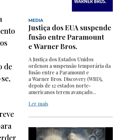
a
MEDIA
Justiça dos EUA suspende
mento
fusão entre Paramount
 os
e Warner Bros.
A Justiça dos Estados Unidos
o de
ordenou a suspensão temporária da
fusão entre a Paramount e
-se,
a Warner Bros. Discovery (WBD),
depois de 12 estados norte-
americanos terem avançado...
Ler mais
breve
para
erder