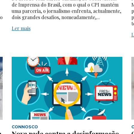
de Imprensa do Brasil, com o qual o CPI mantém
M
uma parceria, o jornalismo enfrenta, actualmente,
p
do
dois grandes desafios, nomeadamente,...
p
t
Ler mais
L
CONNOSCO
a
Nova rede contra a desinformação