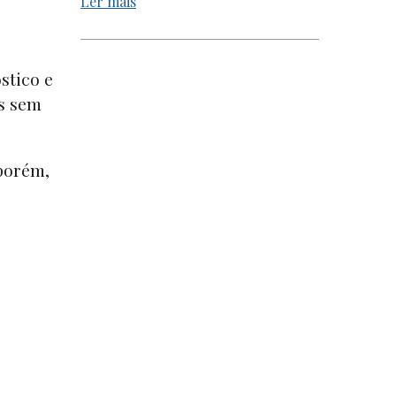
Ler mais
stico e
os sem
 porém,