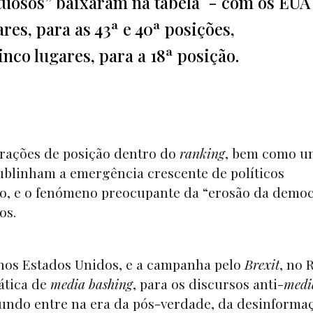
uosos” baixaram na tabela - com os EUA 
es, para as 43ª e 40ª posições,
nco lugares, para a 18ª posição.
terações de posição dentro do
ranking
, bem como u
ublinham a emergência crescente de políticos
do, e o fenómeno preocupante da “erosão da democ
dos.
nos Estados Unidos, e a campanha pelo
Brexit
, no 
ática de
media bashing
, para os discursos anti-
medi
undo entre na era da pós-verdade, da desinforma