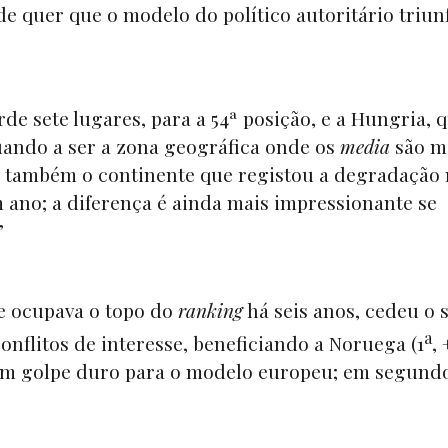
e quer que o modelo do político autoritário triunf
rde sete lugares, para a 54ª posição, e a Hungria, 
uando a ser a zona geográfica onde os
media
são m
 também o continente que registou a degradação
m ano; a diferença é ainda mais impressionante se
”
ue ocupava o topo do
ranking
há seis anos, cedeu o 
a
conflitos de interesse, beneficiando a Noruega (1
, 
 um golpe duro para o modelo europeu; em segund