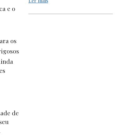
Ler mais
ca e o
ara os
erigosos
ainda
es
dade de
 seu
à