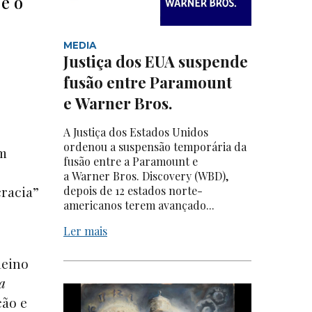
e o
MEDIA
Justiça dos EUA suspende
fusão entre Paramount
e Warner Bros.
A Justiça dos Estados Unidos
ordenou a suspensão temporária da
m
fusão entre a Paramount e
a Warner Bros. Discovery (WBD),
racia”
depois de 12 estados norte-
americanos terem avançado...
Ler mais
Reino
a
ção e