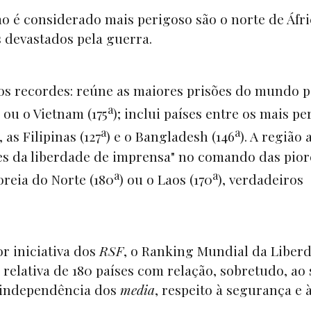
mo é considerado mais perigoso são o norte de Áfri
s devastados pela guerra.
 os recordes: reúne as maiores prisões do mundo p
a
) ou o Vietnam (175
); inclui países entre os mais p
a
a
), as Filipinas (127
) e o Bangladesh (146
). A região 
 da liberdade de imprensa" no comando das pior
a
a
oreia do Norte (180
) ou o Laos (170
), verdadeiros
r iniciativa dos
RSF
, o Ranking Mundial da Liber
relativa de 180 países com relação, sobretudo, ao
 independência dos
media
, respeito à segurança e 