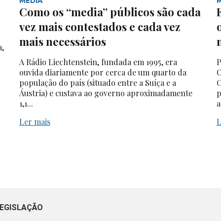
MEDIA
Como os “media” públicos são cada
vez mais contestados e cada vez
mais necessários
a,
A Rádio Liechtenstein, fundada em 1995, era
P
ouvida diariamente por cerca de um quarto da
O
população do país (situado entre a Suíça e a
C
Áustria) e custava ao governo aproximadamente
p
1,1...
a
Ler mais
L
EGISLAÇÃO