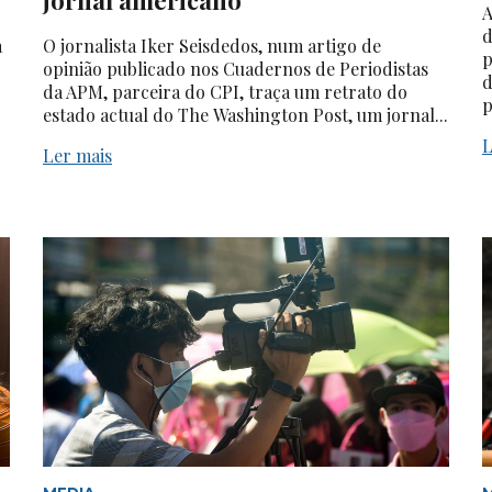
A
d
a
O jornalista Iker Seisdedos, num artigo de
p
opinião publicado nos Cuadernos de Periodistas
d
da APM, parceira do CPI, traça um retrato do
p
estado actual do The Washington Post, um jornal...
L
Ler mais