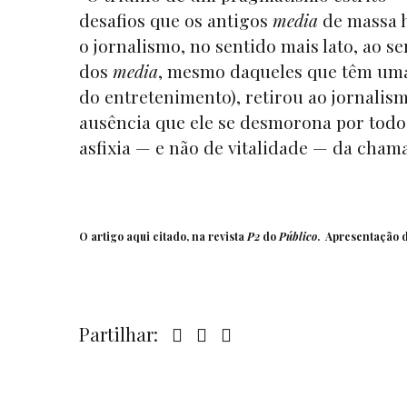
desafios que os antigos
media
de massa h
o jornalismo, no sentido mais lato, ao se
dos
media
, mesmo daqueles que têm uma 
do entretenimento), retirou ao jornalism
ausência que ele se desmorona por todo
asfixia — e não de vitalidade — da chama
O artigo aqui citado, na revista
P2
do
Público
.
Apresentação d
Partilhar: