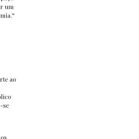
or um
omia.”
rte ao
lico
u-se
aos