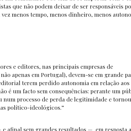
listas que não podem deixar de ser responsáveis p
ada vez menos tempo, menos dinheiro, menos auton
tores e editores, nas principais empresas de
 não apenas em Portugal), devem-se em grande pa
a editorial terem perdido autonomia em relação aos
 não é um facto sem consequências: perante um púb
ou num processo de perda de legitimidade e torno
as político-ideológicos.”
 e afinal sem grandes resultados — em resposta 