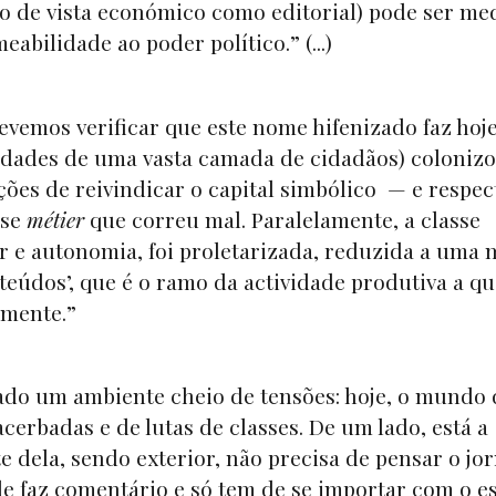
to de vista económico como editorial) pode ser me
eabilidade ao poder político.” (...)
devemos verificar que este nome hifenizado faz hoj
idades de uma vasta camada de cidadãos) colonizo
ções de reivindicar o capital simbólico — e respec
sse
métier
que correu mal. Paralelamente, a classe
er e autonomia, foi proletarizada, reduzida a uma 
teúdos’, que é o ramo da actividade produtiva a qu
amente.”
iado um ambiente cheio de tensões: hoje, o mundo
rbadas e de lutas de classes. De um lado, está a
e dela, sendo exterior, não precisa de pensar o jor
de faz comentário e só tem de se importar com o e