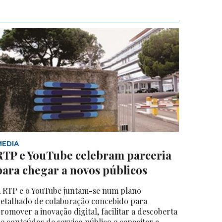
MEDIA
RTP e YouTube celebram parceria
para chegar a novos públicos
 RTP e o YouTube juntam-se num plano
etalhado de colaboração concebido para
romover a inovação digital, facilitar a descoberta
e conteúdos de serviço público e capacitar a