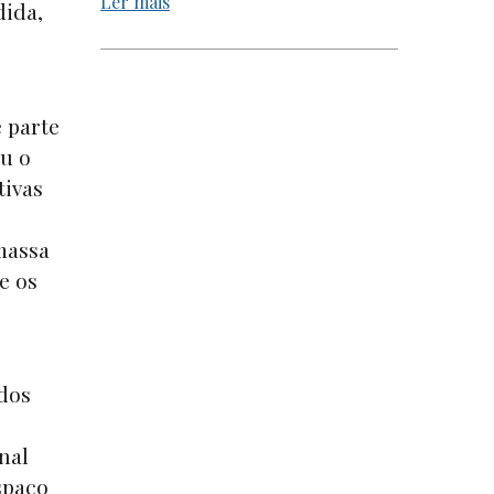
Ler mais
dida,
e parte
u o
tivas
massa
e os
 dos
nal
spaço