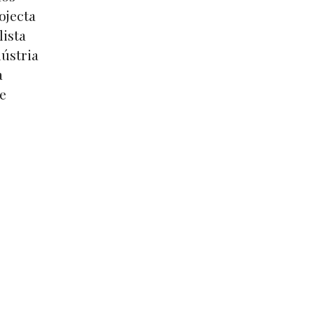
ojecta
lista
ústria
a
e