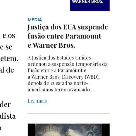
MEDIA
Justiça dos EUA suspende
 e os
fusão entre Paramount
e Warner Bros.
e se
metem.
A Justiça dos Estados Unidos
ordenou a suspensão temporária da
al de
fusão entre a Paramount e
a Warner Bros. Discovery (WBD),
depois de 12 estados norte-
americanos terem avançado...
Ler mais
nder
lista
m