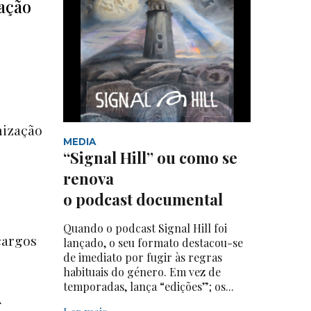
dação
nização
MEDIA
“Signal Hill” ou como se
renova
o podcast documental
Quando o podcast Signal Hill foi
cargos
lançado, o seu formato destacou-se
de imediato por fugir às regras
habituais do género. Em vez de
temporadas, lança “edições”; os...
A