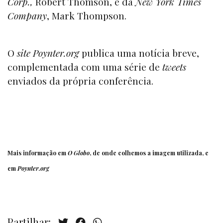
Corp.,
Robert Thomson, e da
New York Times
Company
, Mark Thompson.
O
site
Poynter.org
publica uma notícia breve,
complementada com uma série de
tweets
enviados da própria conferência.
Mais informação em
O Globo
, de onde colhemos a imagem utilizada, e
em
Poynter.org
Partilhar: