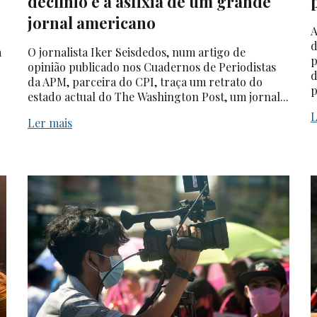
declínio e a asfixia de um grande
jornal americano
A
d
a
O jornalista Iker Seisdedos, num artigo de
p
opinião publicado nos Cuadernos de Periodistas
d
da APM, parceira do CPI, traça um retrato do
p
estado actual do The Washington Post, um jornal...
L
Ler mais