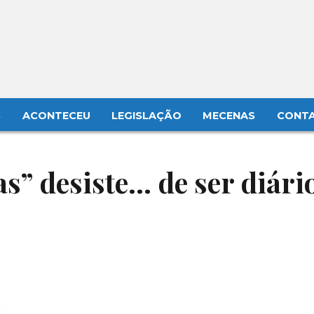
S
ACONTECEU
LEGISLAÇÃO
MECENAS
CONT
as” desiste… de ser diári