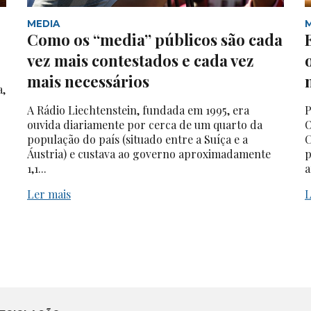
MEDIA
Como os “media” públicos são cada
vez mais contestados e cada vez
mais necessários
a,
A Rádio Liechtenstein, fundada em 1995, era
P
ouvida diariamente por cerca de um quarto da
O
população do país (situado entre a Suíça e a
C
Áustria) e custava ao governo aproximadamente
p
1,1...
a
Ler mais
L