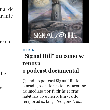
inal de
urante
mesmo
a
MEDIA
“Signal Hill” ou como se
renova
o podcast documental
l e,
Quando o podcast Signal Hill foi
lançado, o seu formato destacou-se
 e
de imediato por fugir às regras
habituais do género. Em vez de
temporadas, lança “edições”; os...