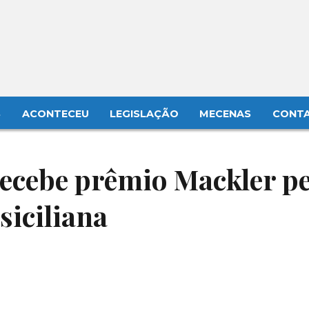
S
ACONTECEU
LEGISLAÇÃO
MECENAS
CONT
 recebe prêmio Mackler p
siciliana