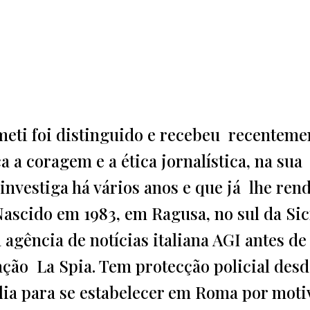
ometi foi distinguido e recebeu recenteme
 a coragem e a ética jornalística, na sua
 investiga há vários anos e que já lhe ren
scido em 1983, em Ragusa, no sul da Sicí
agência de notícias italiana AGI antes de
ação La Spia. Tem protecção policial des
ília para se estabelecer em Roma por moti