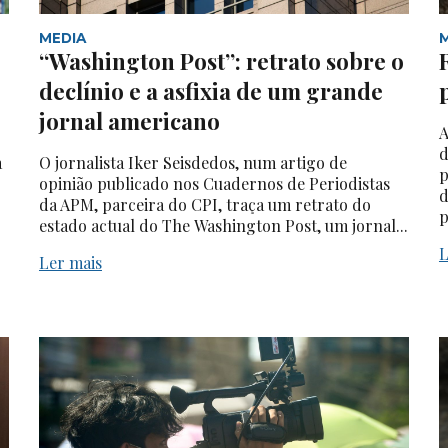
MEDIA
“Washington Post”: retrato sobre o
declínio e a asfixia de um grande
jornal americano
A
d
a
O jornalista Iker Seisdedos, num artigo de
p
opinião publicado nos Cuadernos de Periodistas
d
da APM, parceira do CPI, traça um retrato do
p
estado actual do The Washington Post, um jornal...
L
Ler mais