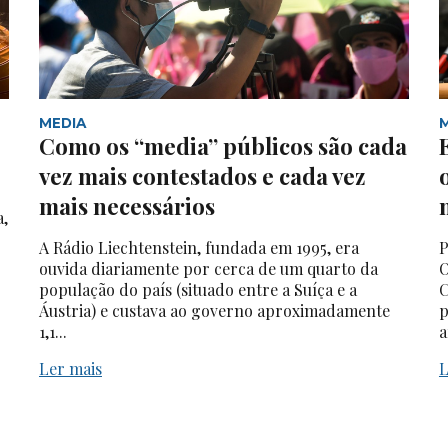
MEDIA
Como os “media” públicos são cada
vez mais contestados e cada vez
mais necessários
a,
A Rádio Liechtenstein, fundada em 1995, era
P
ouvida diariamente por cerca de um quarto da
O
população do país (situado entre a Suíça e a
C
Áustria) e custava ao governo aproximadamente
p
1,1...
a
Ler mais
L