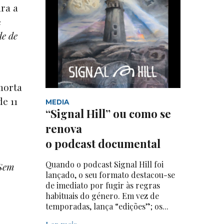
ra a
e
de de
morta
e 11
MEDIA
“Signal Hill” ou como se
renova
o podcast documental
Quando o podcast Signal Hill foi
 Sem
lançado, o seu formato destacou-se
de imediato por fugir às regras
habituais do género. Em vez de
temporadas, lança “edições”; os...