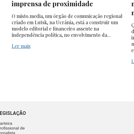
imprensa de proximidade
O misto.media, um órgão de comunicação regional
criado em Lutsk, na Ucrânia, está a construir um
Q
modelo editorial e financeiro assente na
d
independência política, no envolvimento da...
i
m
Ler mais
e
L
EGISLAÇÃO
arteira
rofissional de
ornalista