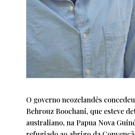
O governo neozelandês concedeu a
Behrouz Boochani, que esteve de
australiano, na Papua Nova Guin
refugiado ao abrigo da Convenção