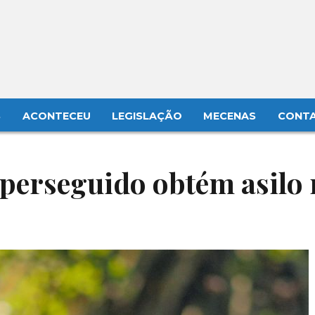
S
ACONTECEU
LEGISLAÇÃO
MECENAS
CONT
 perseguido obtém asilo