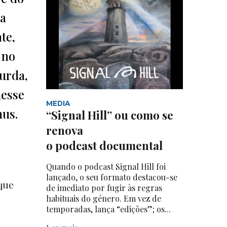
da
te,
 no
curda,
desse
MEDIA
nus.
“Signal Hill” ou como se
renova
o podcast documental
Quando o podcast Signal Hill foi
lançado, o seu formato destacou-se
que
de imediato por fugir às regras
habituais do género. Em vez de
temporadas, lança “edições”; os...