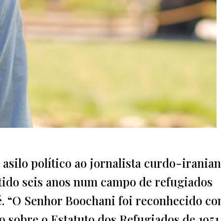
silo político ao jornalista curdo-irania
tido seis anos num campo de refugiados
é. “O Senhor Boochani foi reconhecido c
 sobre o Estatuto dos Refugiados de 1951