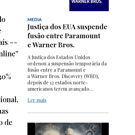
do
MEDIA
Justiça dos EUA suspende
e
fusão entre Paramount
aís --
e Warner Bros.
nline”
A Justiça dos Estados Unidos
ordenou a suspensão temporária da
fusão entre a Paramount e
 30%
a Warner Bros. Discovery (WBD),
depois de 12 estados norte-
americanos terem avançado...
ional,
Ler mais
mas
o de