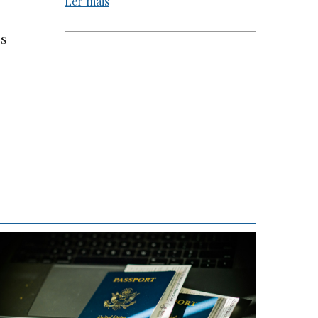
Ler mais
os