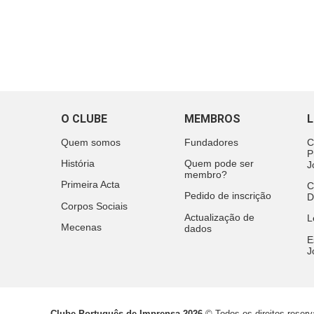
O CLUBE
MEMBROS
L
Quem somos
Fundadores
C
P
História
Quem pode ser
J
membro?
Primeira Acta
C
Pedido de inscrição
D
Corpos Sociais
Actualização de
L
Mecenas
dados
E
J
Clube Português de Imprensa 2026
© Todos os direitos reser