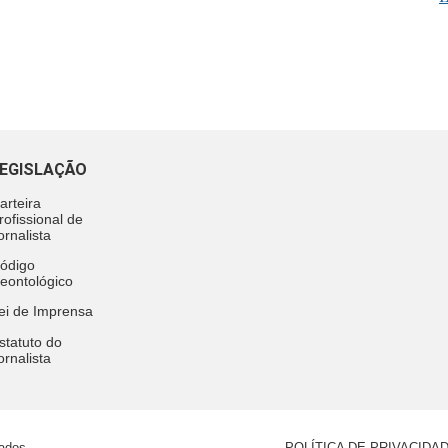
EGISLAÇÃO
arteira
rofissional de
ornalista
ódigo
eontológico
ei de Imprensa
statuto do
ornalista
vados
POLÍTICA DE PRIVACIDA