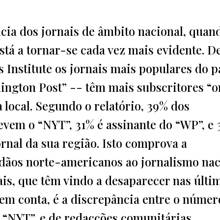
cia dos jornais de âmbito nacional, quan
stá a tornar-se cada vez mais evidente. D
Institute os jornais mais populares do p
ington Post” -- têm mais subscritores “o
 local. Segundo o relatório, 39% dos
vem o “NYT”, 31% é assinante do “WP”, e
rnal da sua região. Isto comprova a
adãos norte-americanos ao jornalismo nac
is, que têm vindo a desaparecer nas últi
 em conta, é a discrepância entre o númer
 “NYT”, e de redacções comunitárias.