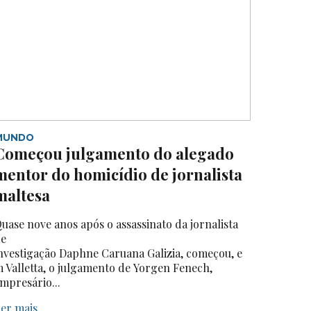
MUNDO
Começou julgamento do alegado
mentor do homicídio de jornalista
maltesa
uase nove anos após o assassinato da jornalista
e
nvestigação Daphne Caruana Galizia, começou, e
 Valletta, o julgamento de Yorgen Fenech,
mpresário...
er mais