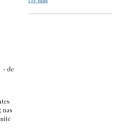
Ler mais
 - de
ntes
; nas
mite