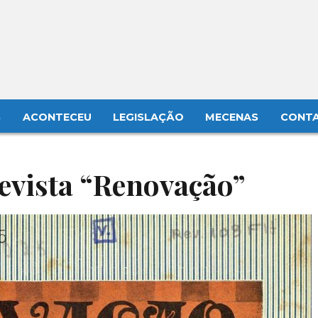
S
ACONTECEU
LEGISLAÇÃO
MECENAS
CONT
evista “Renovação”