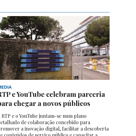
MEDIA
RTP e YouTube celebram parceria
para chegar a novos públicos
 RTP e o YouTube juntam-se num plano
etalhado de colaboração concebido para
romover a inovação digital, facilitar a descoberta
e conteúdos de serviço público e capacitar a