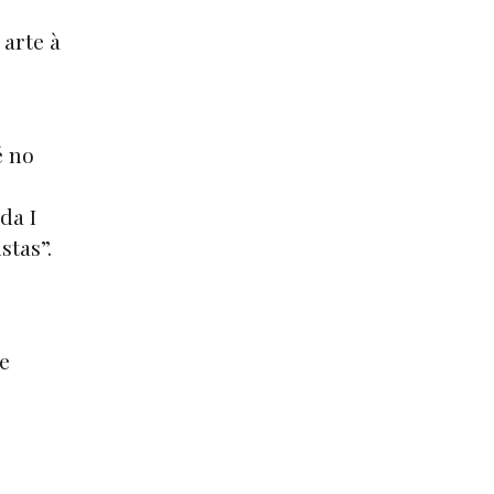
arte à
é no
da I
stas”.
e