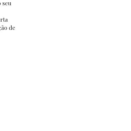
o seu
erta
ção de